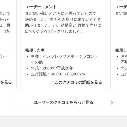
ユーザーコメント
ユーザ
歩いて
査定額が高いところにと思っていたので、
査定額
あった
決めました。 車も引き取りに来ていただき
は、再
助かりました。が、結構高い 価格で売りに
。（契
出ていたのでビックリしました。
売却した車
売却し
ゴン・
車種：インプレッサスポーツワゴン・
車
その他
不
年式：2008年/平成20年
年
走行距離：60,001～65,000km
走行
細を見る
このクチコミの詳細を見る
ユーザーのクチコミをもっと見る