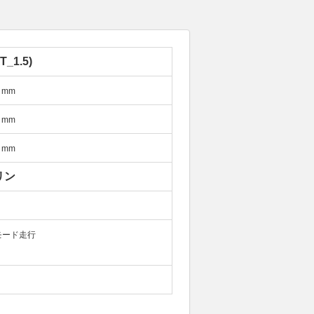
AT_1.5)
mm
mm
mm
リン
モード走行