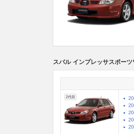
スバル インプレッサスポーツ
2代目
2
2
2
2
2