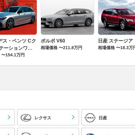
デス・ベンツ Cク
ボルボ V60
日産 ステージア
相場価格 〜211.8万円
相場価格 〜18.3万
ステーションワゴ
〜154.1万円
レクサス
日産