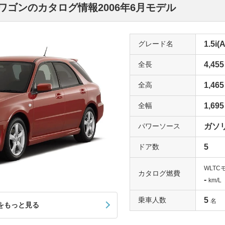
ワゴンのカタログ情報2006年6月モデル
グレード名
1.5i(
全長
4,455
全高
1,465
全幅
1,695
パワーソース
ガソ
ドア数
5
WLTC
カタログ燃費
-
km/L
乗車人数
5
名
をもっと見る