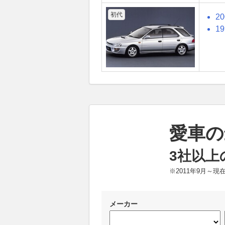
初代
2
1
愛車の
3社以上
※2011年9月～
メーカー