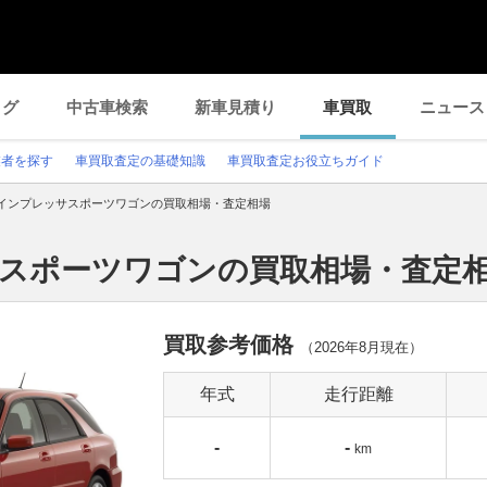
ログ
中古車検索
新車見積り
車買取
ニュース
業者を探す
車買取査定の基礎知識
車買取査定お役立ちガイド
インプレッサスポーツワゴンの買取相場・査定相場
サスポーツワゴンの買取相場・査定
買取参考価格
（
2026年8月
現在）
年式
走行距離
-
-
km