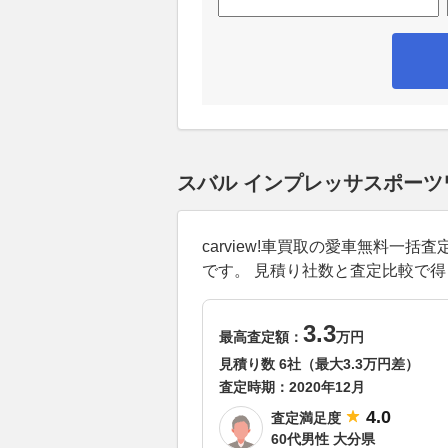
スバル インプレッサスポー
carview!車買取の愛車無料
です。 見積り社数と査定比較で
3.3
最高査定額：
万円
見積り数 6社（最大3.3万円差）
査定時期：
2020年12月
4.0
査定満足度
60代男性 大分県