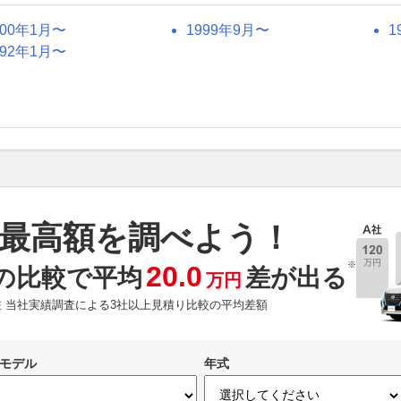
000年1月〜
1999年9月〜
1
992年1月〜
最高額を調べよう！
※
20.0
の比較で平均
差が出る
万円
現在 当社実績調査による3社以上見積り比較の平均差額
モデル
年式