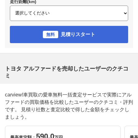
走行距離(km)
見積りスタート
無料
トヨタ アルファードを売却したユーザーのクチコ
ミ
carview!車買取の愛車無料一括査定サービスで実際にアル
ファードの買取価格を比較したユーザーのクチコミ・評判
です。 見積り社数と査定比較で得した金額をチェックし
ましょう。
590.0
最高査定額：
万円
最