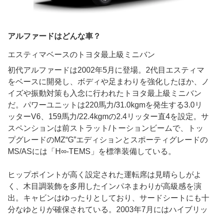
アルファードはどんな車？
エスティマベースのトヨタ最上級ミニバン
初代アルファードは2002年5月に登場。2代目エスティマ
をベースに開発し、ボディや足まわりを強化したほか、ノ
イズや振動対策も入念に行われたトヨタ最上級ミニバン
だ。パワーユニットは220馬力/31.0kgmを発生する3.0リ
ッターV6、159馬力/22.4kgmの2.4リッター直4を設定。サ
スペンションは前ストラット/トーションビームで、トッ
プグレードのMZ“G”エディションとスポーティグレードの
MS/ASには「H∞-TEMS」を標準装備している。
ヒップポイントが高く設定された運転席は見晴らしがよ
く、木目調装飾を多用したインパネまわりが高級感を演
出。キャビンはゆったりとしており、サードシートにも十
分なゆとりが確保されている。2003年7月にはハイブリッ