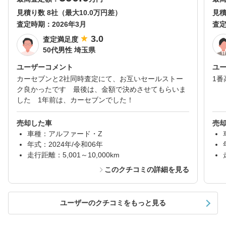
見積り数 8社（最大10.0万円差）
見積
査定時期：
2026年3月
査
3.0
査定満足度
50代男性 埼玉県
ユーザーコメント
ユ
カーセブンと2社同時査定にて、お互いセールストー
1番
ク良かったです 最後は、金額で決めさせてもらいま
した 1年前は、カーセブンでした！
売却した車
売
車種：アルファード・Z
年式：2024年/令和06年
走行距離：5,001～10,000km
このクチコミの詳細を見る
ユーザーのクチコミをもっと見る