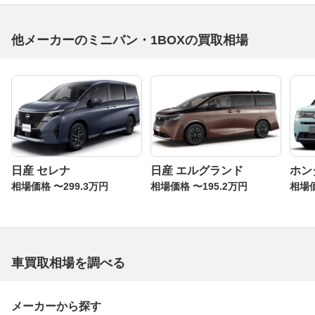
2017年12月のマイナーチェンジでは第2世代を迎えた予防
他メーカーのミニバン・1BOXの買取相場
安全パッケージ、「トヨタセーフティセンス」を全車に標
準装備した。3.5リッターV6搭載車のトランスミッション
を6速ATから8速ATに変更したほか、ゆとりのセカンドシ
ートを備える最上級グレード「エグゼクティブラウンジ
S」、ハイブリッド・エアロ仕様のエントリーグレード
「S」を新たに設定。内外装のリニューアルも行われてお
り、一段と個性的、かつ高級イメージがさらに強調されて
いる。
日産 セレナ
日産 エルグランド
ホン
相場価格 〜299.3万円
相場価格 〜195.2万円
相場価
アルファードの人気モデル・グレード
誰もが憧れるラグジュアリーモデル「ロイヤルラウンジ
（ハイブリッドエクスクルーシブラウンジS）」
広大なキャビンスペースを活用し、2列シート4人乗りと
車買取相場を調べる
したVIP向けのリムジン。パーテーションで仕切られたリ
ヤシートはファーストクラスのようなプライベートな空間
メーカーから探す
となり、運転席とはインターホンで通話が可能。プレミア