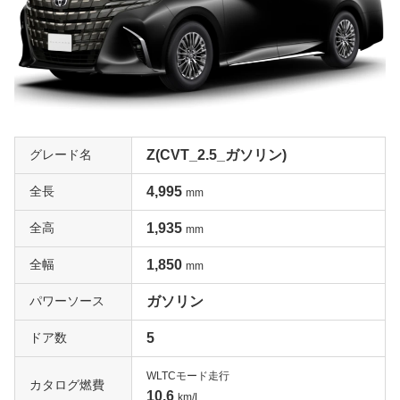
ド（THS-C）を追加。モーターアシストのおかげで燃費
は2.0リッターミニバンと遜色のない17.2㎞/L（10・15モ
ード）を実現している。
内外装のクオリティが更に向上した2代目アルファード
2代目は2008年5月にフルモデルチェンジを受けている。
プラットフォームは３代目エスティマと共通となり、エン
グレード名
Z(CVT_2.5_ガソリン)
ジンは3.5リッターV6（280馬力/35.1kgm）、2.4リッター
直4（170馬力/22.8kgm）を設定。「上質さ」、「洗練」
全長
4,995
mm
をキーワードとするだけに内外装の質感は大幅にレベルア
ップしており、とくにインテリアはLクラスミニバンにふ
全高
1,935
mm
さわしい優雅さを印象づけている。ボディは全長、全幅を
全幅
1,850
拡大し、ホイールベースを50mm延長。7人乗りにはエグ
mm
ゼクティブパワーシートとリラックスキャプテンシートの
パワーソース
ガソリン
2種類を設定するなど、豪華さや居心地のよさを印象づけ
る仕上がりだ。2011年11月にはTHSⅡを採用したハイブリ
ドア数
5
ッドを発売。ライバルを大きくリードする17.0㎞/L（JC0
8モード）の経済性もアピールポイントだ。
WLTCモード走行
カタログ燃費
10.6
km/L