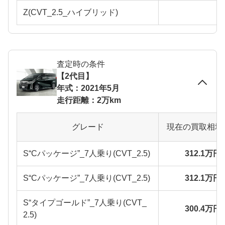
Z(CVT_2.5_ハイブリッド)
査定時の条件
【2代目】
年式：2021年5月
走行距離：2万km
グレード
現在の買取相場
S“Cパッケージ”_7人乗り(CVT_2.5)
312.1万円
S“Cパッケージ”_7人乗り(CVT_2.5)
312.1万円
S“タイプゴールド”_7人乗り(CVT_
300.4万円
2.5)