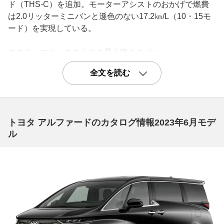
ド（THS-C）を追加。モーターアシストのおかげで燃費
は2.0リッターミニバンと遜色のない17.2㎞/L（10・15モ
ード）を実現している。
エスティマベースのトヨタ最上級ミニバン
初代アルファードは2002年5月に登場。2代目エスティマ
全文を読む
をベースに開発し、ボディや足まわりを強化したほか、ノ
イズや振動対策も入念に行われたトヨタ最上級ミニバン
だ。パワーユニットは220馬力/31.0kgmを発生する3.0リ
ッターV6、159馬力/22.4kgmの2.4リッター直4を設定。サ
トヨタ アルファードのカタログ情報2023年6月モデ
スペンションは前ストラット/トーションビームで、トッ
ル
プグレードのMZ“G”エディションとスポーティグレードの
MS/ASには「H∞-TEMS」を標準装備している。
ヒップポイントが高く設定された運転席は見晴らしがよ
く、木目調装飾を多用したインパネまわりが高級感を演
出。キャビンはゆったりとしており、サードシートにも十
分なゆとりが確保されている。2003年7月にはハイブリッ