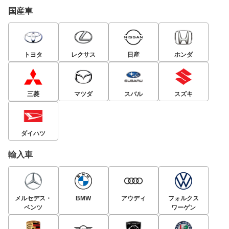
ムナッパ本革のシートは左右両シートにリラクゼーション
国産車
機能が備わり、パワーリクライニングはもちろん、パワー
オットマン、快適温熱＋ベンチレーション機能が標準とな
る。装備も24インチ液晶ディスプレイ、JBLプレミアムサ
トヨタ
レクサス
日産
ホンダ
ウンドシステム、冷蔵庫、ローズウッドの本木目パネルが
装備されるなど、贅を尽くしたモデルだけに一括査定でも
注目される存在となるはず。
三菱
マツダ
スバル
スズキ
2代目のベーシックグレード「240S 7人乗り」
2代目アルファードに設定されていた240Sは2.4リッター
ダイハツ
エンジンを搭載するベーシックグレード。前後バンパー、
カラードクラディングパネルなどのエアロパーツを装着、
輸入車
アルミホイールも18インチと見た目はかなりスポーティ
だ。内装でも本革巻きステアリング＆シフトノブを装備し
ており、中古市場でも人気の高いグレードだ。
メルセデス・
BMW
アウディ
フォルクス
ベンツ
ワーゲン