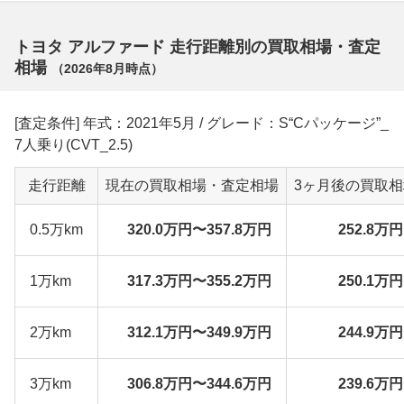
トヨタ アルファード 走行距離別の買取相場・査定
相場
（
2026年8月
時点）
[査定条件] 年式：2021年5月 / グレード：S“Cパッケージ”_
7人乗り(CVT_2.5)
走行距離
現在の買取相場・査定相場
3ヶ月後の買取
0.5万km
320.0万円〜357.8万円
252.8万
1万km
317.3万円〜355.2万円
250.1万
2万km
312.1万円〜349.9万円
244.9万
3万km
306.8万円〜344.6万円
239.6万