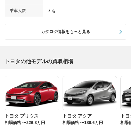
3代目アルファードは鎧のようなフロントグリルが特徴
乗車人数
7
名
3代目は2015年1月にフルモデルチェンジ。センチュリー
を除けば車両価格の面においてもトヨタブランドの最高峰
に位置づけられるモデルとなった。
カタログ情報をもっと見る
「豪華・勇壮」をデザインテーマとするエクステリアは、
鎧のようなフロントグリルが大迫力。全高は10mm低くな
ったが、室内高は先代と同じ1400mmを確保する。全高が
トヨタの他モデルの買取相場
20mmワイドになったことで安定感のあるルックスだ。パ
ワーユニットは3.5リッターV6（280馬力/35.1kgm）、新
搭載の2.5リッター直4（182馬力/24.0kgm）のガソリン車
と、2.5リッターの2AR-FXE型に置き換えられたハイブリ
ッドをラインアップする。
サスペンションは低床化と走行性能の向上を図るために先
代までのトーションビームからダブルウィッシュボーンに
トヨタ プリウス
トヨタ アクア
トヨ
変更。遮音材や制振材を効果的にレイアウトすることで一
相場価格 〜226.3万円
相場価格 〜186.6万円
相場価
段と快適性にすぐれた乗り心地を実現している。