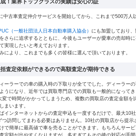
達成！業界トップクラスの実績は安心の証
5月に中古車査定仲介サービスを開始してから、これまで500万
JPUC（一般社団法人日本自動車購入協会）
にも加盟しており、
をさらに追求するとともに、今後もユーザーが愛車の売却時に
て実現したいと考えております。
みにより、これまでも多くの皆様に選んで頂いております。
に一括査定依頼ができるので高額査定が期待できる
ィーラーでの車の購入時の下取りが全てでした。ディーラーの
ようになり、近年では買取専門店での買取も一般的になってき
大変で時間がかかってしまうため、複数の買取店の査定金額を
しまいます。
ばインターネットからの査定申込を一度するだけで、最大10
ずつ訪問してまわる必要はありません。10社の買取店から提示
けで簡単に最高値で車を売ることができます。もちろんサービ
査定額が出やすくなりますが、多すぎてもその後の対応が手間