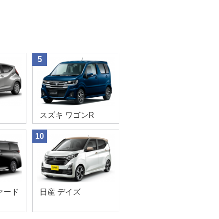
5
スズキ ワゴンR
10
ァード
日産 デイズ