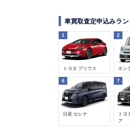
車買取査定申込みラン
1
2
トヨタ プリウス
ホンダ
6
7
日産 セレナ
トヨ
ア