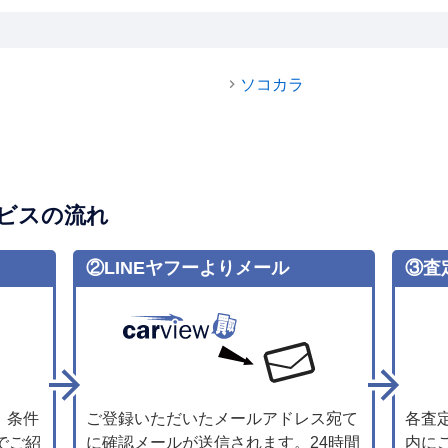
ソコカラ
ビスの流れ
②LINEヤフーよりメール
③査
、条件
ご登録いただいたメールアドレス宛て
各査
でご紹
に確認メールが送信されます。24時間
内に