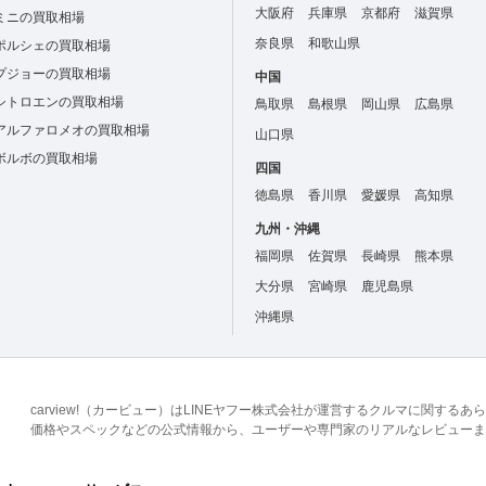
大阪府
兵庫県
京都府
滋賀県
ミニの買取相場
奈良県
和歌山県
ポルシェの買取相場
プジョーの買取相場
中国
シトロエンの買取相場
鳥取県
島根県
岡山県
広島県
アルファロメオの買取相場
山口県
ボルボの買取相場
四国
徳島県
香川県
愛媛県
高知県
九州・沖縄
福岡県
佐賀県
長崎県
熊本県
大分県
宮崎県
鹿児島県
沖縄県
carview!（カービュー）はLINEヤフー株式会社が運営するクルマに関す
価格やスペックなどの公式情報から、ユーザーや専門家のリアルなレビューま