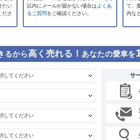
けたい
以内にメールが届かない場合は
よくあ
て、
くださ
るご質問
をご確認ください。
内な
高く売れる！
きるから
あなたの愛車を
サ