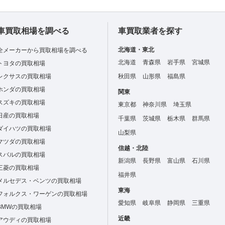
車買取相場を調べる
車買取業者を探す
北海道・東北
全メーカーから買取相場を調べる
北海道
青森県
岩手県
宮城県
トヨタの買取相場
レクサスの買取相場
秋田県
山形県
福島県
ホンダの買取相場
関東
スズキの買取相場
東京都
神奈川県
埼玉県
日産の買取相場
千葉県
茨城県
栃木県
群馬県
ダイハツの買取相場
山梨県
マツダの買取相場
信越・北陸
スバルの買取相場
新潟県
長野県
富山県
石川県
三菱の買取相場
福井県
メルセデス・ベンツの買取相場
東海
フォルクス・ワーゲンの買取相場
愛知県
岐阜県
静岡県
三重県
BMWの買取相場
近畿
アウディの買取相場