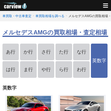
車買取・中古車査定
車買取相場を調べる
メルセデスAMGの買取相場
メルセデスAMGの買取相場・査定相場
あ行
か行
さ行
た行
な行
英数字
は行
ま行
や行
ら行
わ行
英数字