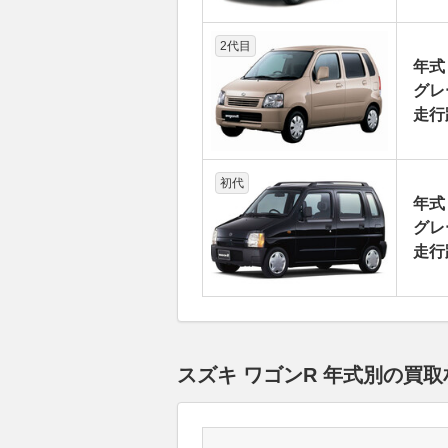
2代目
年式
グレー
走行
初代
年式
グレ
走行
スズキ ワゴンR 年式別の買