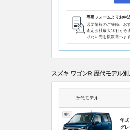
専用フォームよりお申
必要情報のご登録。お
査定会社最大10社から
けたい先を複数選べま
スズキ ワゴンR 歴代モデル
歴代モデル
現行
年式
グレー