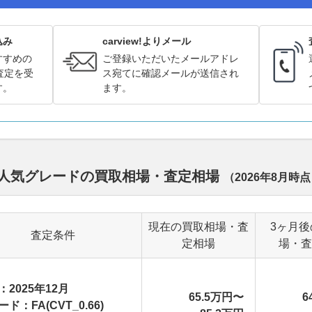
込み
carview!よりメール
すすめの
ご登録いただいたメールアドレ
査定を受
ス宛てに確認メールが送信され
す。
ます。
別人気グレードの買取相場・査定相場
（
2026年8月
時点
現在の買取相場・査
3ヶ月後
査定条件
定相場
場・査
：2025年12月
65.5万円〜
6
ド：FA(CVT_0.66)