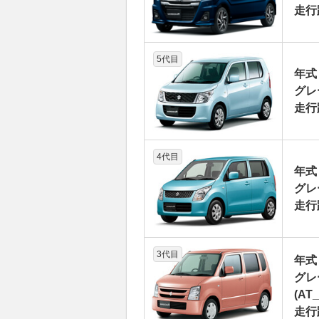
走行
5代目
年式
グレー
走行
4代目
年式
グレー
走行
3代目
年式
グレ
(AT_
走行