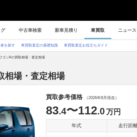
ログ
中古車検索
新車見積り
車買取
ニュース
業者を探す
車買取査定の基礎知識
車買取査定お役立ちガイド
ワゴンRの買取相場・査定相場
取相場・査定相場
買取参考価格
（
2026年8月
現在）
83
〜112
.4
.0
万円
年式
走行距