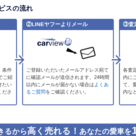
ビスの流れ
②LINEヤフーよりメール
③査
、条件
ご登録いただいたメールアドレス宛て
各査
でご紹
に確認メールが送信されます。24時間
内に
けたい
以内にメールが届かない場合は
よくあ
て、
くださ
るご質問
をご確認ください。
内な
高く売れる！
きるから
あなたの愛車を