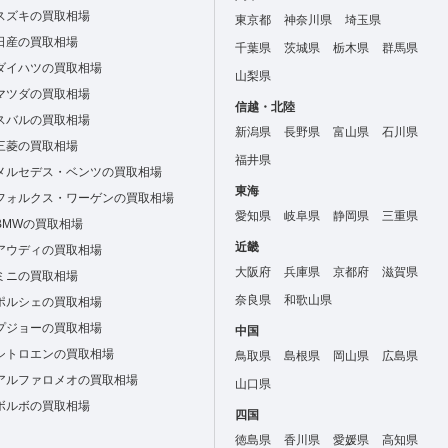
スズキの買取相場
東京都
神奈川県
埼玉県
日産の買取相場
千葉県
茨城県
栃木県
群馬県
ダイハツの買取相場
山梨県
マツダの買取相場
信越・北陸
スバルの買取相場
新潟県
長野県
富山県
石川県
三菱の買取相場
福井県
メルセデス・ベンツの買取相場
東海
フォルクス・ワーゲンの買取相場
愛知県
岐阜県
静岡県
三重県
BMWの買取相場
近畿
アウディの買取相場
大阪府
兵庫県
京都府
滋賀県
ミニの買取相場
奈良県
和歌山県
ポルシェの買取相場
プジョーの買取相場
中国
シトロエンの買取相場
鳥取県
島根県
岡山県
広島県
アルファロメオの買取相場
山口県
ボルボの買取相場
四国
徳島県
香川県
愛媛県
高知県