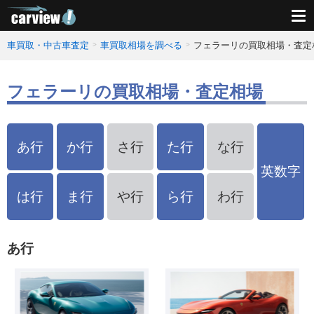
車買取・中古車査定
車買取相場を調べる
フェラーリの買取相場・査定
フェラーリの買取相場・査定相場
あ行
か行
さ行
た行
な行
英数字
は行
ま行
や行
ら行
わ行
あ行