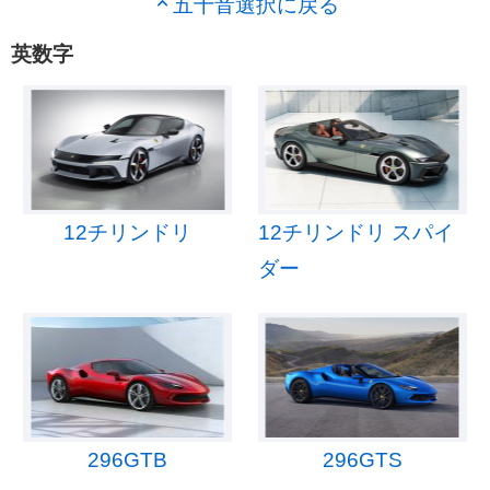
五十音選択に戻る
英数字
12チリンドリ
12チリンドリ スパイ
ダー
296GTB
296GTS