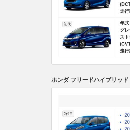
(DCT
走行
年式
初代
グレ
スト
(CVT
走行
ホンダ フリードハイブリッド
2代目
2
2
2