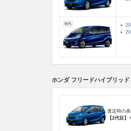
初代
2
2
ホンダ フリードハイブリッ
査定時の条
【2代目】 