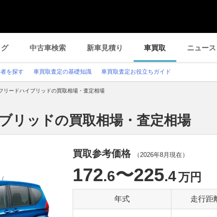
ログ
中古車検索
新車見積り
車買取
ニュース
業者を探す
車買取査定の基礎知識
車買取査定お役立ちガイド
フリードハイブリッドの買取相場・査定相場
イブリッドの買取相場・査定相場
買取参考価格
（
2026年8月
現在）
172
〜225
.6
.4
万円
年式
走行距