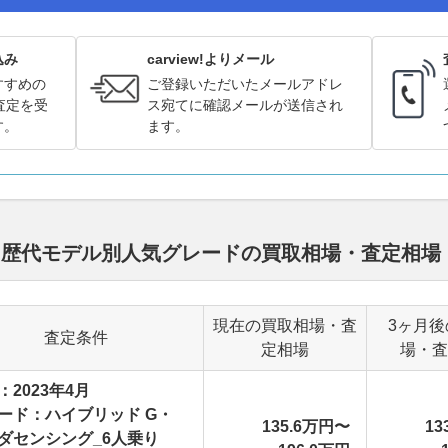
込み
carview!よりメール
すすめの
ご登録いただいたメールアドレ
査定を受
ス宛てに確認メールが送信され
す。
ます。
ド 歴代モデル別人気グレードの買取相場・査定相場
現在の買取相場・査
3ヶ月後
査定条件
定相場
場・査
：2023年4月
ード：ハイブリッド G・
135.6万円〜
13
ダセンシング_6人乗り