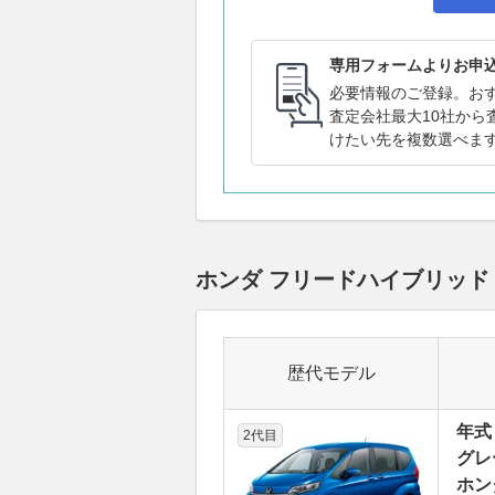
専用フォームよりお申
必要情報のご登録。お
査定会社最大10社から
けたい先を複数選べま
ホンダ フリードハイブリッ
歴代モデル
年式
2代目
グレ
ホン