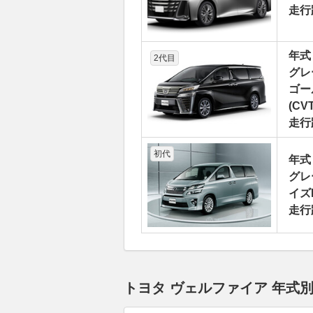
走行
年式
2代目
グレ
ゴー
(CVT
走行
初代
年式
グレ
イズI
走行
トヨタ ヴェルファイア 年式