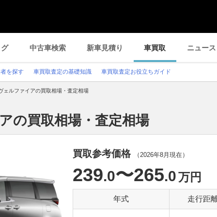
ログ
中古車検索
新車見積り
車買取
ニュース
業者を探す
車買取査定の基礎知識
車買取査定お役立ちガイド
ヴェルファイアの買取相場・査定相場
イアの買取相場・査定相場
買取参考価格
（
2026年8月
現在）
239
〜265
.0
.0
万円
年式
走行距