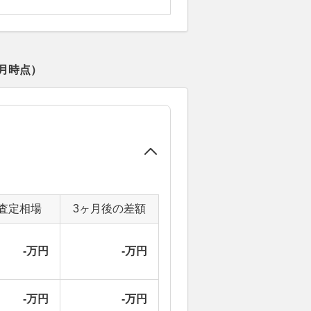
8月
時点）
査定相場
3ヶ月後の差額
-万円
-万円
-万円
-万円