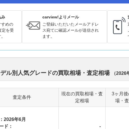
込み
carview!よりメール
すすめの
ご登録いただいたメールアドレ
査定を受
ス宛てに確認メールが送信され
す。
ます。
モデル別人気グレードの買取相場・査定相場
（
2026
現在の買取相場・査
3ヶ月後
査定条件
定相場
場・査
：2026年6月
ード：
-