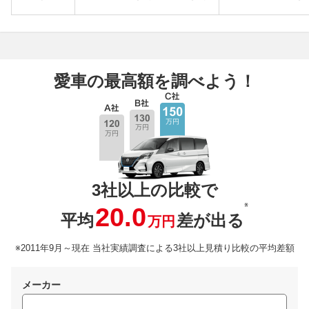
愛車の最高額を調べよう！
3社以上の比較で
※
20.0
平均
差が出る
万円
※2011年9月～現在 当社実績調査による3社以上見積り比較の平均差額
メーカー