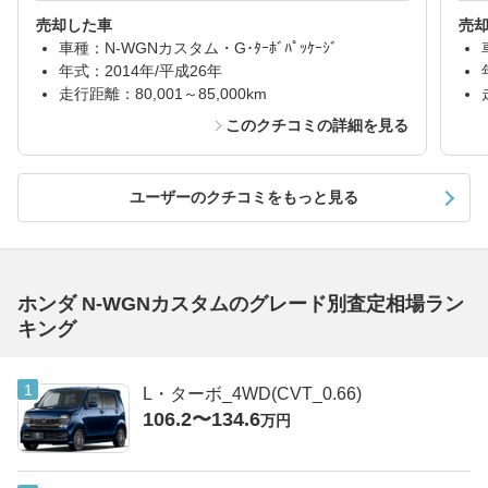
売却した車
売
車種：N-WGNカスタム・G･ﾀｰﾎﾞﾊﾟｯｹｰｼﾞ
年式：2014年/平成26年
走行距離：80,001～85,000km
このクチコミの詳細を見る
ユーザーのクチコミをもっと見る
ホンダ N-WGNカスタムのグレード別査定相場ラン
キング
L・ターボ_4WD(CVT_0.66)
106.2〜134.6
万円