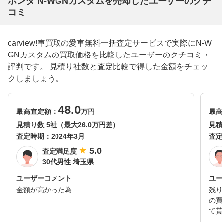
ホンダ N-WGNカスタムを売却したユーザーのクチ
コミ
carview!車買取の愛車無料一括査定サービスで実際にN-W
GNカスタムの買取価格を比較したユーザーのクチコミ・
評判です。 見積り社数と査定比較で得した金額をチェッ
クしましょう。
48.0
最高査定額：
万円
最
見積り数 5社（最大26.0万円差）
見積
査定時期：
2024年3月
査
5.0
査定満足度
30代男性 埼玉県
ユーザーコメント
ユ
金額が高かった為
残
の
て