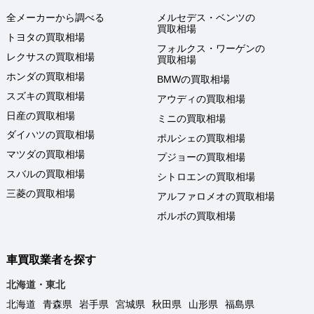
全メーカーから調べる
メルセデス・ベンツの
買取相場
トヨタの買取相場
フォルクス・ワーゲンの
レクサスの買取相場
買取相場
ホンダの買取相場
BMWの買取相場
スズキの買取相場
アウディの買取相場
日産の買取相場
ミニの買取相場
ダイハツの買取相場
ポルシェの買取相場
マツダの買取相場
プジョーの買取相場
スバルの買取相場
シトロエンの買取相場
三菱の買取相場
アルファロメオの買取相場
ボルボの買取相場
車買取業者を探す
北海道・東北
北海道
青森県
岩手県
宮城県
秋田県
山形県
福島県