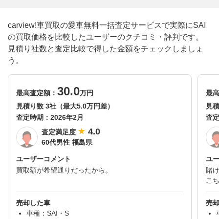
carview!車買取の愛車無料一括査定サービスで実際にSAI
の買取価格を比較したユーザーのクチコミ・評判です。
見積り社数と査定比較で得した金額をチェックしましょ
う。
30.0
最高査定額：
万円
最
見積り数 3社（最大5.0万円差）
見積
査定時期：
2026年2月
査
4.0
査定満足度
60代男性 福島県
ユーザーコメント
ユ
買取額が希望通りだったから。
賭
こ
売却した車
売
車種：SAI・S