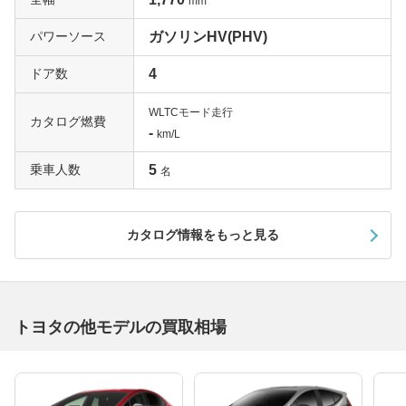
mm
ットと、非常に充実したものです。最新の上級モデルと比
較しても見劣りしない安全機能を備えているので、中古市
パワーソース
ガソリンHV(PHV)
場でも人気が高いモデル。高額評価は確実でしょう。
ドア数
4
エアロパーツでスポーティに「Gツーリングセレクショ
WLTCモード走行
ン」
カタログ燃費
-
km/L
SAIのツーリングセレクションは、2011年11月にSとGそ
乗車人数
5
れぞれのグレードに設定されたモデル。特徴はスポーティ
名
なエクステリアで、フロントスポイラーにリヤバンパース
ポイラー、リヤリップスポイラーを装備。さらにロアグリ
カタログ情報をもっと見る
ルをメッキとして、安定感あるフォルムと豪華さを両立し
ています。またアルミホイールは18インチとなり、タイ
ヤも215/45R18を装着。どっしりとした迫力のフォルムを
生み出すのはもちろん、スポーティなハンドリングも実現
しています。Gツーリングセレクションはもともと上級グ
トヨタの他モデルの買取相場
レードのGをベースにしているだけに、そのほかの装備も
非常に充実しています。オーソドックスなセダンながら迫
力のエアロを纏うSAI Gツーリングセレクションは、ちょ