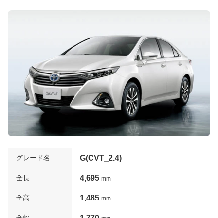
立温度調節式エアコン、クルーズコントロールも備わって
います。ただ、クルーズコントロールはACC(前車追従式)
ではありません。他にもレーンキープアシストやプリクラ
ッシュ・セーフティシステムなども装備されませんが、サ
イドやニー、カーテンも含む7エアバッグが標準装備され
ているなど、現代の基準でも最低限の安全機能は備わって
います。普通に使用する分にはまったく不満のない装備内
容なので、オススメのグレードだと言えるでしょう。一括
査定でも高評価が期待できそうです。
安全装備が充実「GAパッケージ」
GAパッケージは2011年11月に新たに設定されたグレード
です。最上級のGをベースに安全機能を充実させているの
グレード名
G(CVT_2.4)
が特徴で、その内容を見てみると車線を認識して逸脱しそ
うになるとステアリングを修正するレーンキーピングアシ
全長
4,695
mm
スト(LKA)、衝突回避自動ブレーキのプリクラッシュ・セ
全高
1,485
mm
ーフティシステム、前車に追従するレーダークルーズコン
トロール、T-Connect専用DCM、エアバッグ連動ヘルプネ
全幅
1,770