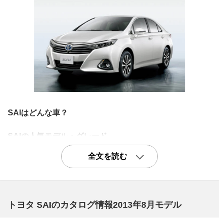
SAIはどんな車？
SAIの人気モデル・グレード
HDDナビも標準の基本グレード「S」
全文を読む
SAIの中でもベーシックなグレードとなるのがS。しかし
ハイブリッド高級セダンらしく、ベーシックグレードなが
ら装備は充実しています。例えばディスチャージヘッドラ
トヨタ SAIのカタログ情報2013年8月モデル
イトやHDDナビゲーションシステム、地デジTV、運転席
8ウェイパワーシート、16インチアルミホイール、左右独