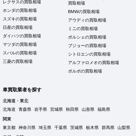
レクサスの買取相場
買取相場
ホンダの買取相場
BMWの買取相場
スズキの買取相場
アウディの買取相場
日産の買取相場
ミニの買取相場
ダイハツの買取相場
ポルシェの買取相場
マツダの買取相場
プジョーの買取相場
スバルの買取相場
シトロエンの買取相場
三菱の買取相場
アルファロメオの買取相場
ボルボの買取相場
車買取業者を探す
北海道・東北
北海道
青森県
岩手県
宮城県
秋田県
山形県
福島県
関東
東京都
神奈川県
埼玉県
千葉県
茨城県
栃木県
群馬県
山梨県