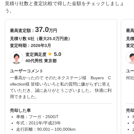
見積り社数と査定比較で得した金額をチェックしましょ
う。
37.0
最高査定額：
万円
最
見積り数 6社（最大25.0万円差）
見積
査定時期：
2026年3月
査
5.0
査定満足度
40代男性 東京都
ユーザーコメント
ユ
一番高かったので そのたネクステージ様 Buyers C
何
ollection様 皆様いろいろと私の質問に嫌がらずに答え
ていただき、誠にありがとうございました。 快適に利
用できました。
売却した車
売
車種：フーガ・250GT
年式：2011年/平成23年
走行距離：90,001～100,000km