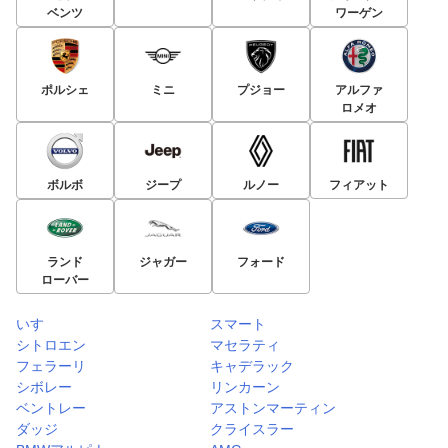
ベンツ
ワーゲン
ポルシェ
ミニ
プジョー
アルファ
ロメオ
ボルボ
ジープ
ルノー
フィアット
ランド
ジャガー
フォード
ローバー
いすゞ
スマート
シトロエン
マセラティ
フェラーリ
キャデラック
シボレー
リンカーン
ベントレー
アストンマーティン
ダッジ
クライスラー