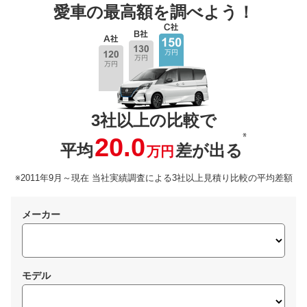
愛車の最高額を調べよう！
3社以上の比較で
※
20.0
平均
差が出る
万円
※2011年9月～現在 当社実績調査による3社以上見積り比較の平均差額
メーカー
モデル