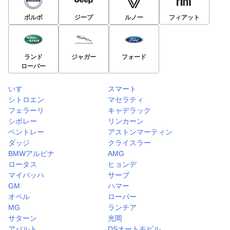
ボルボ
ジープ
ルノー
フィアット
ランド
ジャガー
フォード
ローバー
いすゞ
スマート
シトロエン
マセラティ
フェラーリ
キャデラック
シボレー
リンカーン
ベントレー
アストンマーティン
ダッジ
クライスラー
BMWアルピナ
AMG
ロータス
ヒョンデ
マイバッハ
サーブ
GM
ハマー
オペル
ローバー
MG
ランチア
サターン
光岡
アバルト
DSオートモビル