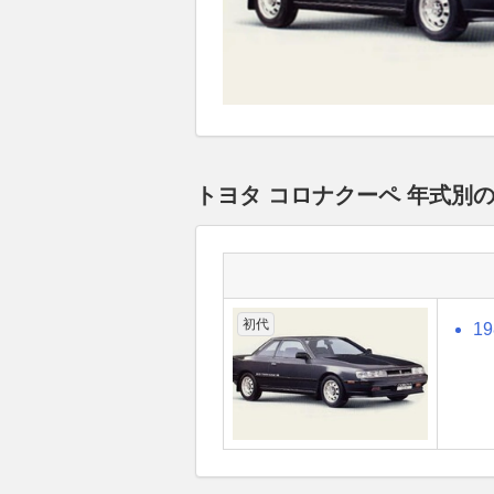
トヨタ コロナクーペ 年式別
初代
1