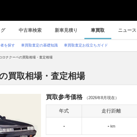
ログ
中古車検索
新車見積り
車買取
ニュース
業者を探す
車買取査定の基礎知識
車買取査定お役立ちガイド
コロナクーペの買取相場・査定相場
ペの買取相場・査定相場
買取参考価格
（
2026年8月
現在）
年式
走行距離
-
-
km