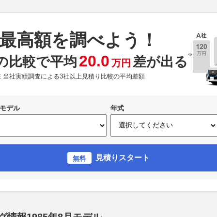
最高額を調べよう！
※
20.0
の比較で平均
差が出る
万円
現在 当社実績調査による3社以上見積り比較の平均差額
モデル
年式
見積りスタート
無料