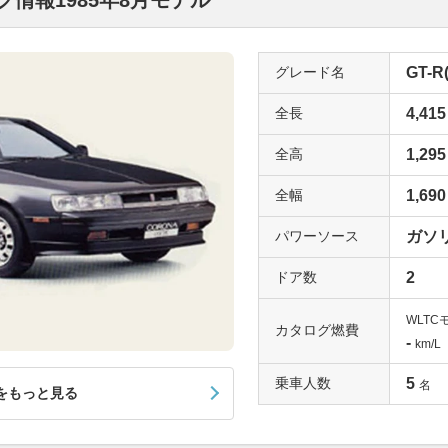
情報1985年8月モデル
グレード名
GT-R(
全長
4,415
全高
1,295
全幅
1,690
パワーソース
ガソ
ドア数
2
WLTC
カタログ燃費
-
km/L
乗車人数
5
名
をもっと見る