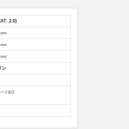
AT_2.0)
mm
mm
mm
リン
モード走行