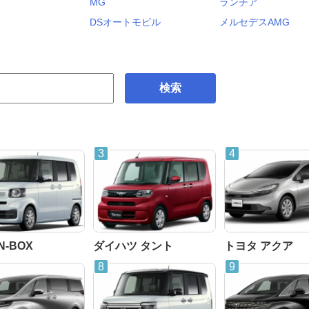
MG
ランチア
DSオートモビル
メルセデスAMG
検索
N-BOX
ダイハツ タント
トヨタ アクア