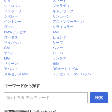
いすゞ
スマート
シトロエン
マセラティ
フェラーリ
キャデラック
シボレー
リンカーン
ベントレー
アストンマーティン
ダッジ
クライスラー
BMWアルピナ
AMG
ロータス
ヒョンデ
マイバッハ
サーブ
GM
ハマー
オペル
ローバー
MG
ランチア
サターン
光岡
アバルト
DSオートモビル
メルセデスAMG
メルセデス・マイバッハ
キーワードから探す
検索