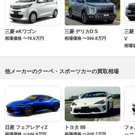
三菱 eKワゴン
三菱 デリカD:5
三菱
相場価格 〜78.6万円
相場価格 〜366.8万円
V
相場価
他メーカーのクーペ・スポーツカーの買取相場
日産 フェアレディZ
トヨタ 86
フォ
相場価格 〜344.9万円
相場価格 〜208.7万円
ッコ