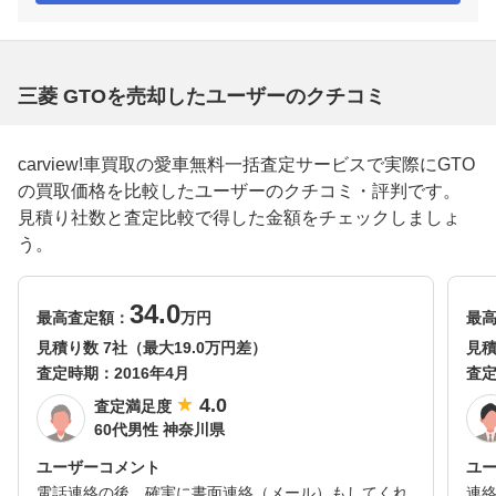
三菱 GTOを売却したユーザーのクチコミ
carview!車買取の愛車無料一括査定サービスで実際にGTO
の買取価格を比較したユーザーのクチコミ・評判です。
見積り社数と査定比較で得した金額をチェックしましょ
う。
34.0
最高査定額：
万円
最
見積り数 7社（最大19.0万円差）
見積
査定時期：
2016年4月
査
4.0
査定満足度
60代男性 神奈川県
ユーザーコメント
ユ
電話連絡の後、確実に書面連絡（メール）もしてくれ
連