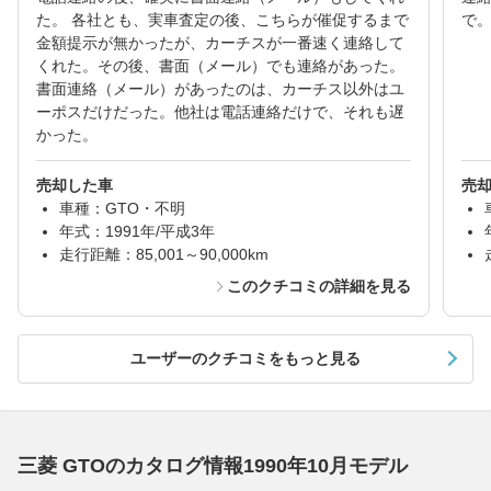
た。 各社とも、実車査定の後、こちらが催促するまで
で
金額提示が無かったが、カーチスが一番速く連絡して
くれた。その後、書面（メール）でも連絡があった。
書面連絡（メール）があったのは、カーチス以外はユ
ーポスだけだった。他社は電話連絡だけで、それも遅
かった。
売却した車
売
車種：GTO・不明
年式：1991年/平成3年
走行距離：85,001～90,000km
このクチコミの詳細を見る
ユーザーのクチコミをもっと見る
三菱 GTOのカタログ情報1990年10月モデル