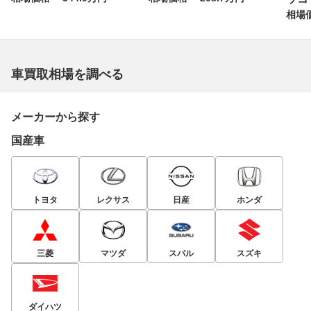
相場価
車買取相場を調べる
メーカーから探す
国産車
トヨタ
レクサス
日産
ホンダ
三菱
マツダ
スバル
スズキ
ダイハツ