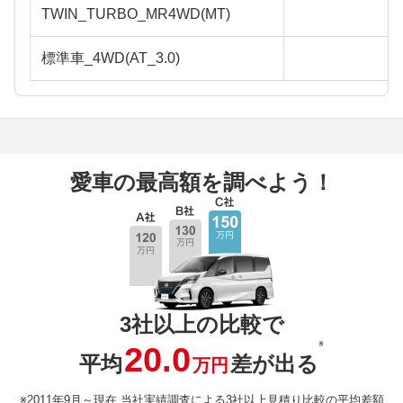
TWIN_TURBO_MR4WD(MT)
標準車_4WD(AT_3.0)
愛車の最高額を調べよう！
3社以上の比較で
※
20.0
平均
差が出る
万円
※2011年9月～現在 当社実績調査による3社以上見積り比較の平均差額