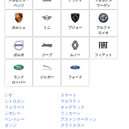
メルセデス・
BMW
アウディ
フォルクス
ベンツ
ワーゲン
ポルシェ
ミニ
プジョー
アルファ
ロメオ
ボルボ
ジープ
ルノー
フィアット
ランド
ジャガー
フォード
ローバー
いすゞ
スマート
シトロエン
マセラティ
フェラーリ
キャデラック
シボレー
リンカーン
ベントレー
アストンマーティン
ダッジ
クライスラー