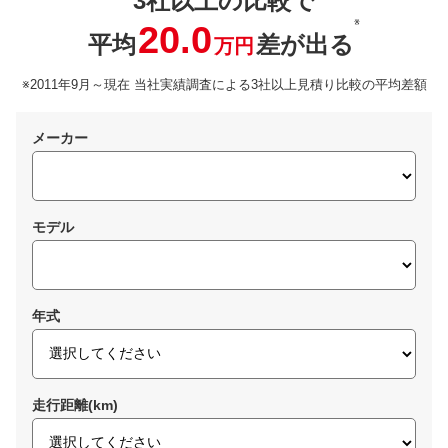
3社以上の比較で
※
20.0
平均
差が出る
万円
※2011年9月～現在 当社実績調査による3社以上見積り比較の平均差額
メーカー
モデル
年式
走行距離(km)