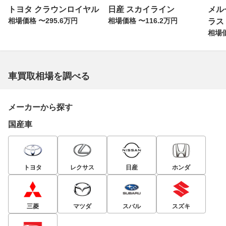
トヨタ クラウンロイヤル
日産 スカイライン
メル
相場価格 〜295.6万円
相場価格 〜116.2万円
ラス
相場価
車買取相場を調べる
メーカーから探す
国産車
トヨタ
レクサス
日産
ホンダ
三菱
マツダ
スバル
スズキ