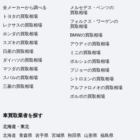
全メーカーから調べる
メルセデス・ベンツの
買取相場
トヨタの買取相場
フォルクス・ワーゲンの
レクサスの買取相場
買取相場
ホンダの買取相場
BMWの買取相場
スズキの買取相場
アウディの買取相場
日産の買取相場
ミニの買取相場
ダイハツの買取相場
ポルシェの買取相場
マツダの買取相場
プジョーの買取相場
スバルの買取相場
シトロエンの買取相場
三菱の買取相場
アルファロメオの買取相場
ボルボの買取相場
車買取業者を探す
北海道・東北
北海道
青森県
岩手県
宮城県
秋田県
山形県
福島県