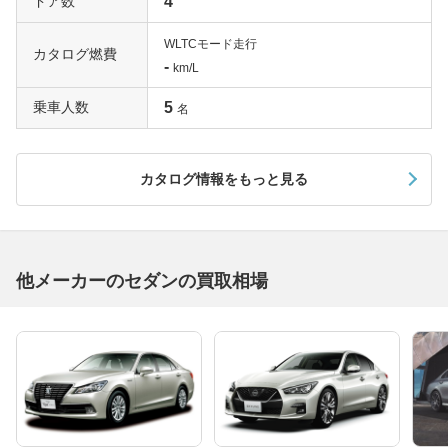
ドア数
4
WLTCモード走行
カタログ燃費
-
km/L
乗車人数
5
名
カタログ情報をもっと見る
他メーカーのセダンの買取相場