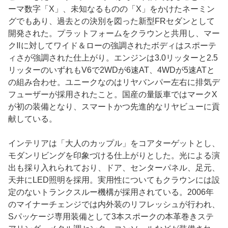
ーマ数字「X」、未知なるものの「X」をかけたネーミン
グでもあり、過去との決別を図った新型FRセダンとして
開発された。プラットフォームをクラウンと共用し、マー
クⅡに対してワイド＆ローの強調されたボディはスポーテ
ィさが強調された仕上がり。エンジンは3.0リッターと2.5
リッターのいずれもV6で2WDが6速AT、4WDが5速ATと
の組み合わせ。ユニークなのはリヤバンパー左右に排気デ
フューザーが採用されたこと。国産の量販車ではマークX
が初の装備となり、スマートかつ先進的なリヤビューに貢
献している。
インテリアは「大人のカップル」をコアターゲットとし、
モダンリビングを印象づける仕上がりとした。光による演
出も採り入れられており、ドア、センターパネル、足元、
天井にLED照明を採用。実用性についてもクラウンには設
定のないトランクスルー機構が採用されている。2006年
のマイナーチェンジでは内外装のリフレッシュが行われ、
Sパッケージ専用装備として3本スポークの本革巻きステ