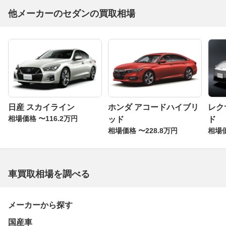
他メーカーのセダンの買取相場
セダンに ’走り’ を「250S GRスポーツ」
マークXのスポーツグレードとして設定され、内外装を専
用パーツでドレスアップ。単にデザインだけをいじったの
ではなく、モータースポーツのフィールドで培ったテクノ
ロジーがしっかりと盛り込まれている。エクステリアは専
用のフロントバンパーを装着。リヤバンパーも大型ディフ
ューザー＋サイドガーニッシュ付きで空力にも配慮したも
の。専用4本出しマフラー、リヤスポイラー、専用19イン
日産 スカイライン
ホンダ アコードハイブリ
レク
チタイヤも装着されている。インテリアも専用小径本革巻
相場価格 〜116.2万円
ッド
ド
き3本スポークステアリング、専用スポーティシート、本
相場価格 〜228.8万円
相場価
革巻きシフトノブなどにより、スポーティな仕上がりを見
せている。ボディも専用剛性アップパーツ＆スポット打点
追加を実施。専用チューニングサスペンション、専用ブレ
車買取相場を調べる
ーキキャリパー、専用スポーツブレーキパッドなどが装着
されている。スポーツセダンを求める人からの人気は非常
に高く、一括査定でも高額の評価が得られるに違いない。
メーカーから探す
国産車