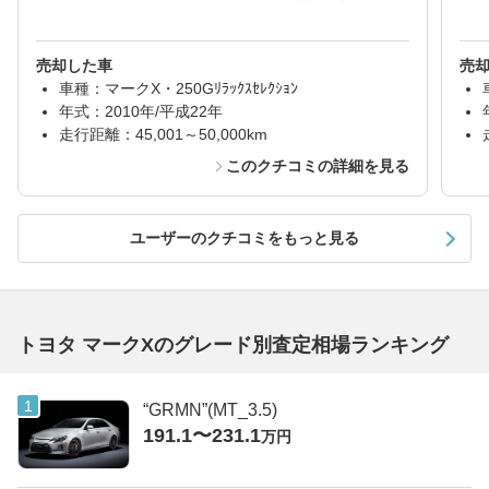
売却した車
売
車種：マークX・250Gﾘﾗｯｸｽｾﾚｸｼｮﾝ
年式：2010年/平成22年
走行距離：45,001～50,000km
このクチコミの詳細を見る
ユーザーのクチコミをもっと見る
トヨタ マークXのグレード別査定相場ランキング
“GRMN”(MT_3.5)
191.1〜231.1
万円