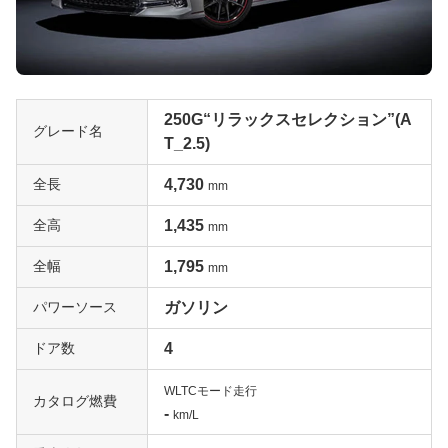
モダンリビングを印象づける仕上がりとした。光による演
出も採り入れられており、ドア、センターパネル、足元、
天井にLED照明を採用。実用性についてもクラウンには設
定のないトランクスルー機構が採用されている。2006年
のマイナーチェンジでは内外装のリフレッシュが行われ、
250G“リラックスセレクション”(A
グレード名
Sパッケージ専用装備として3本スポークの本革巻きステ
T_2.5)
アリング、メタル調センターコンソールなどが装備され、
全長
4,730
スポーツイメージを強調させたインテリアを採用した。
mm
全高
1,435
mm
2代目マークXのエクステリアは「グラムテック」にブラ
ッシュアップ
全幅
1,795
mm
2代目は2009年10月にフルモデルチェンジを受けている。
パワーソース
ガソリン
エクステリアはトヨタブランドのデザインフィロソフィー
である「バイブラントクラリティ（活き活き明快）」をベ
ドア数
4
ースにダイナミックな見応えの「グラマラス」、近代感や
精度感を表す「テック」を組み合わせた造語「グラムテッ
WLTCモード走行
カタログ燃費
ク」をキーワードに、勢いと優雅さを共存させたプロポー
-
km/L
ションとした。インテリアも上質かつスポーティさを強調