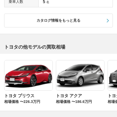
乗車人数
5
名
させた仕上がりで、センタークラスターにはオーディオや
空調のコントロールパネルを機能的にレイアウト。プレミ
アムタイプにはレザー＋木目調、スポーツタイプにはレザ
カタログ情報をもっと見る
ー＋パドルシフトを設定する。パワーユニットは3.5リッ
ターと2.5リッターのいずれもV6。3.5リッターは最高出力
318馬力、38.7kgmを発揮する高性能ユニットだ。一方の
2.5リッターはレギュラーガソリン仕様に改められ、パワ
ー＆トルクは若干低下したものの、10・15モード燃費は
トヨタの他モデルの買取相場
向上している。
マイナーチェンジは2012年と2016年に行われ、いずれも
内外装のリニューアルを実施。モデリスタの手によるコン
プリートカーやスポーツコンバージョン車のG’s、スポー
ツカーシリーズのGR SPORT、さらに2015年には350S
（2019年は350RDS）をベースに、3.5リッターV6に6速
トヨタ プリウス
トヨタ アクア
トヨ
MTを組み合わせたGRMNを設定するなど、スポーツ性を
相場価格 〜226.3万円
相場価格 〜186.6万円
相場価
高めた走りのモデルが数多く設定されている。
マークXの人気モデル・グレード