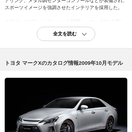
アリング、メタル調センターコンソールなどが装備され、
スポーツイメージを強調させたインテリアを採用した。
クラウンのプラットフォームを採用し、マークIIを改革し
た初代マークX
全文を読む
マークⅡ兄弟の実質的な後継モデルとして2004年11月にデ
ビューしたマークX。マークⅡから10代目であることのロ
ーマ数字「X」、未知なるものの「X」をかけたネーミン
グでもあり、過去との決別を図った新型FRセダンとして
トヨタ マークXのカタログ情報2009年10月モデル
開発された。プラットフォームをクラウンと共用し、マー
クⅡに対してワイド＆ローの強調されたボディはスポーテ
ィさが強調された仕上がり。エンジンは3.0リッターと2.5
リッターのいずれもV6で2WDが6速AT、4WDが5速ATと
の組み合わせ。ユニークなのはリヤバンパー左右に排気デ
フューザーが採用されたこと。国産の量販車ではマークX
が初の装備となり、スマートかつ先進的なリヤビューに貢
献している。
インテリアは「大人のカップル」をコアターゲットとし、