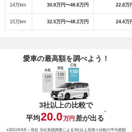
14万km
30.9万円〜46.6万円
22.8万
15万km
32.5万円〜48.2万円
24.4万
愛車の最高額を調べよう！
3社以上の比較で
※
20.0
平均
差が出る
万円
※2011年9月～現在 当社実績調査による3社以上見積り比較の平均差額