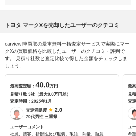
トヨタ マークXを売却したユーザーのクチコミ
carview!車買取の愛車無料一括査定サービスで実際にマー
クXの買取価格を比較したユーザーのクチコミ・評判で
す。 見積り社数と査定比較で得した金額をチェックしま
しょう。
40.0
最高査定額：
万円
最
見積り数 3社（最大8.0万円差）
見積
査定時期：
2025年1月
査
2.0
査定満足度
70代男性 三重県
ユーザーコメント
ユ
社風、接客、折衝性及び服装、敬語、熱量、熱意
希