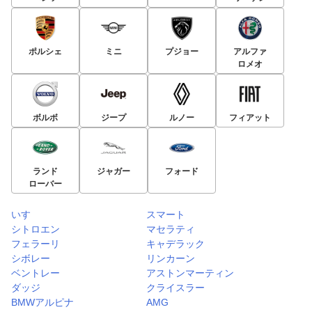
ポルシェ
ミニ
プジョー
アルファ
ロメオ
ボルボ
ジープ
ルノー
フィアット
ランド
ジャガー
フォード
ローバー
いすゞ
スマート
シトロエン
マセラティ
フェラーリ
キャデラック
シボレー
リンカーン
ベントレー
アストンマーティン
ダッジ
クライスラー
BMWアルピナ
AMG