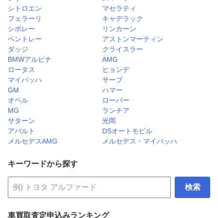
シトロエン
マセラティ
フェラーリ
キャデラック
シボレー
リンカーン
ベントレー
アストンマーティン
ダッジ
クライスラー
BMWアルピナ
AMG
ロータス
ヒョンデ
マイバッハ
サーブ
GM
ハマー
オペル
ローバー
MG
ランチア
サターン
光岡
アバルト
DSオートモビル
メルセデスAMG
メルセデス・マイバッハ
キーワードから探す
検索
車買取査定申込みランキング