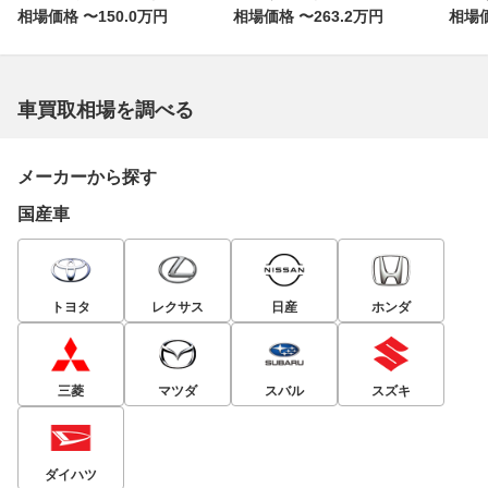
相場価格 〜150.0万円
相場価格 〜263.2万円
相場価
車買取相場を調べる
メーカーから探す
国産車
トヨタ
レクサス
日産
ホンダ
三菱
マツダ
スバル
スズキ
ダイハツ