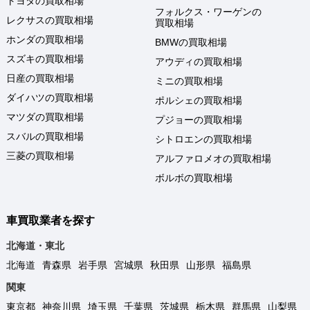
トヨタの買取相場
フォルクス・ワーゲンの
レクサスの買取相場
買取相場
ホンダの買取相場
BMWの買取相場
スズキの買取相場
アウディの買取相場
日産の買取相場
ミニの買取相場
ダイハツの買取相場
ポルシェの買取相場
マツダの買取相場
プジョーの買取相場
スバルの買取相場
シトロエンの買取相場
三菱の買取相場
アルファロメオの買取相場
ボルボの買取相場
車買取業者を探す
北海道・東北
北海道
青森県
岩手県
宮城県
秋田県
山形県
福島県
関東
東京都
神奈川県
埼玉県
千葉県
茨城県
栃木県
群馬県
山梨県