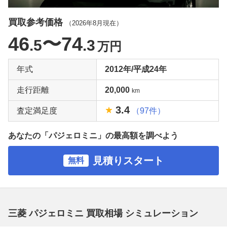
買取参考価格
（
2026年8月
現在）
46
〜74
.5
.3
万円
年式
2012年/平成24年
走行距離
20,000
km
3.4
査定満足度
（97件）
あなたの「パジェロミニ」の最高額を調べよう
見積りスタート
無料
三菱 パジェロミニ 買取相場 シミュレーション