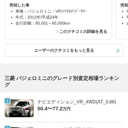
売却した車
売
車種：パジェロミニ・VRﾌｧｲﾅﾙｱﾆﾊﾞｰｻﾘｰ
年式：2012年/平成24年
走行距離：80,001～85,000km
このクチコミの詳細を見る
ユーザーのクチコミをもっと見る
三菱 パジェロミニのグレード別査定相場ランキン
グ
ナビエディション_VR_4WD(AT_0.66)
50.4〜77.2
万円