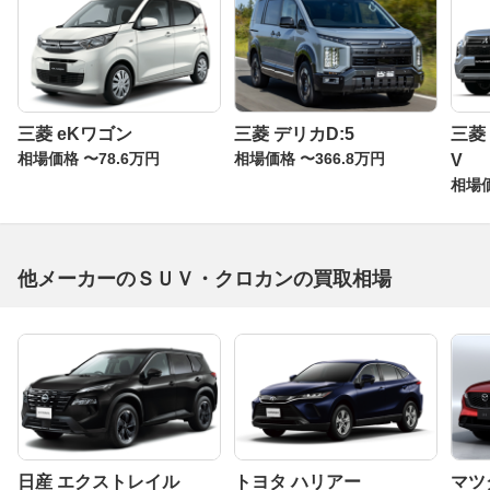
三菱 eKワゴン
三菱 デリカD:5
三菱
相場価格 〜78.6万円
相場価格 〜366.8万円
V
相場価
他メーカーのＳＵＶ・クロカンの買取相場
日産 エクストレイル
トヨタ ハリアー
マツダ