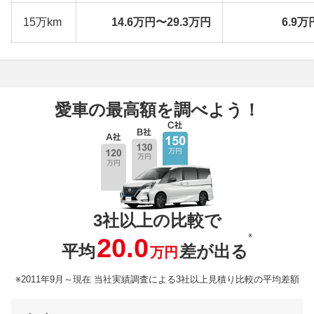
15万km
14.6万円〜29.3万円
6.9万
愛車の最高額を調べよう！
3社以上の比較で
※
20.0
平均
差が出る
万円
※2011年9月～現在 当社実績調査による3社以上見積り比較の平均差額