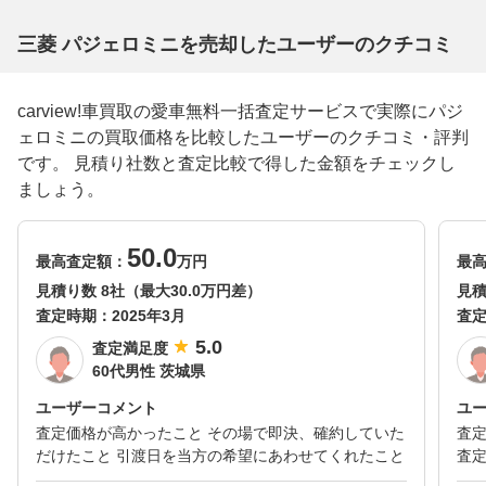
三菱 パジェロミニを売却したユーザーのクチコミ
carview!車買取の愛車無料一括査定サービスで実際にパジ
ェロミニの買取価格を比較したユーザーのクチコミ・評判
です。 見積り社数と査定比較で得した金額をチェックし
ましょう。
50.0
最高査定額：
万円
最
見積り数 8社（最大30.0万円差）
見積
査定時期：
2025年3月
査
5.0
査定満足度
60代男性 茨城県
ユーザーコメント
ユ
査定価格が高かったこと その場で即決、確約していた
査
だけたこと 引渡日を当方の希望にあわせてくれたこと
査