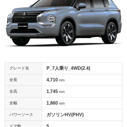
グレード名
P_7人乗り_4WD(2.4)
全長
4,710
mm
全高
1,745
mm
全幅
1,860
mm
パワーソース
ガソリンHV(PHV)
ドア数
5