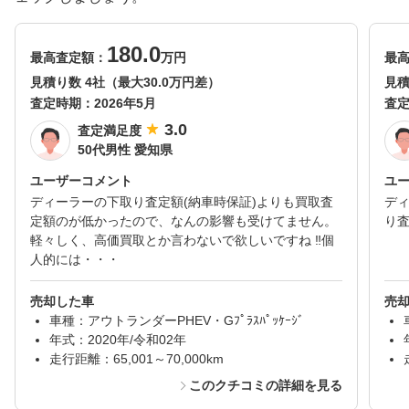
180.0
最高査定額：
万円
最
見積り数 4社（最大30.0万円差）
見積
査定時期：
2026年5月
査
3.0
査定満足度
50代男性 愛知県
ユーザーコメント
ユ
ディーラーの下取り査定額(納車時保証)よりも買取査
デ
定額のが低かったので、なんの影響も受けてません。
り
軽々しく、高価買取とか言わないで欲しいですね ‼️個
人的には・・・
売却した車
売
車種：アウトランダーPHEV・Gﾌﾟﾗｽﾊﾟｯｹｰｼﾞ
年式：2020年/令和02年
走行距離：65,001～70,000km
このクチコミの詳細を見る