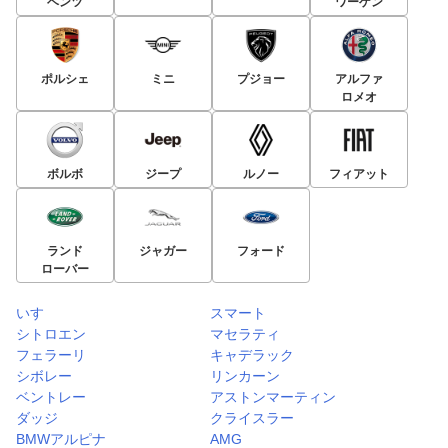
ベンツ
ワーゲン
ポルシェ
ミニ
プジョー
アルファ
ロメオ
ボルボ
ジープ
ルノー
フィアット
ランド
ジャガー
フォード
ローバー
いすゞ
スマート
シトロエン
マセラティ
フェラーリ
キャデラック
シボレー
リンカーン
ベントレー
アストンマーティン
ダッジ
クライスラー
BMWアルピナ
AMG