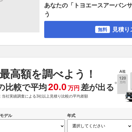
あなたの「トヨエースアーバン
う
見積り
無料
最高額を調べよう！
※
20.0
の比較で平均
差が出る
万円
現在 当社実績調査による3社以上見積り比較の平均差額
モデル
年式