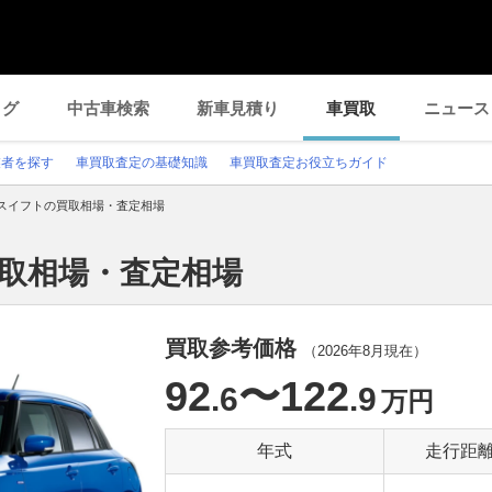
ログ
中古車検索
新車見積り
車買取
ニュース
業者を探す
車買取査定の基礎知識
車買取査定お役立ちガイド
スイフトの買取相場・査定相場
買取相場・査定相場
買取参考価格
（
2026年8月
現在）
92
〜122
.6
.9
万円
年式
走行距