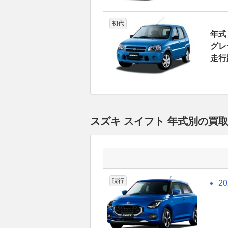
初代
年式
グレ
走行
スズキ スイフト 年式別の買
現行
2