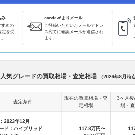
込み
carview!よりメール
すすめの
ご登録いただいたメールアドレ
査定を受
ス宛てに確認メールが送信され
す。
ます。
別人気グレードの買取相場・査定相場
（
2026年8月
時
現在の買取相場・査
3ヶ月後
査定条件
定相場
場・査
：2023年12月
ード：ハイブリッド
117.8万円〜
11