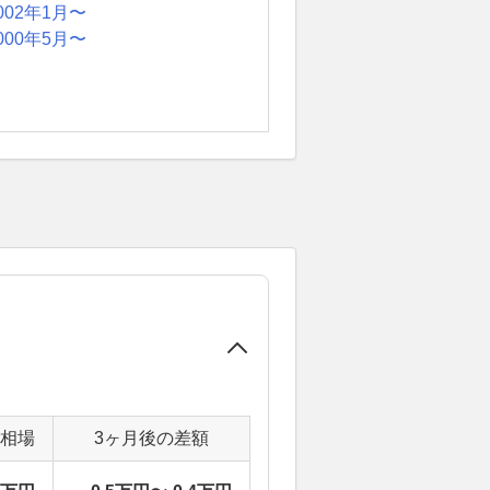
002年1月〜
000年5月〜
定相場
3ヶ月後の差額