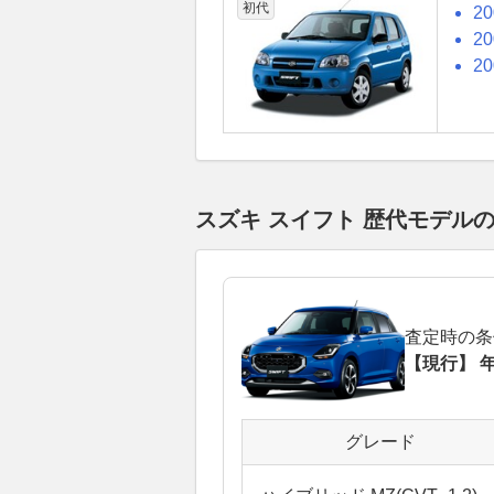
初代
2
2
2
スズキ スイフト 歴代モデル
査定時の条
【現行】 年
グレード