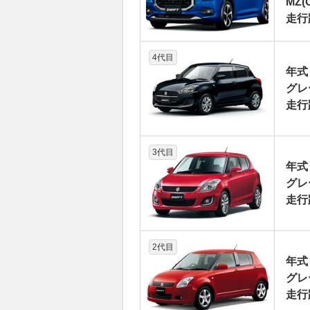
MZ(
走行
4代目
年式
グレー
走行
3代目
年式
グレー
走行
2代目
年式
グレ
走行