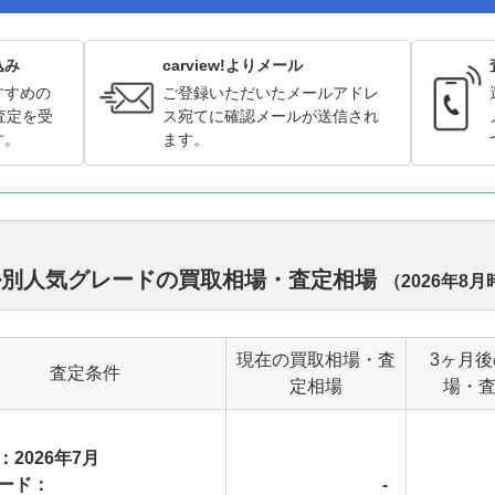
込み
carview!よりメール
すすめの
ご登録いただいたメールアドレ
査定を受
ス宛てに確認メールが送信され
す。
ます。
ル別人気グレードの買取相場・査定相場
（
2026年8月
現在の買取相場・査
3ヶ月
査定条件
定相場
場・
：2026年7月
ード：
-