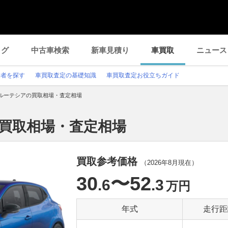
ログ
中古車検索
新車見積り
車買取
ニュース
業者を探す
車買取査定の基礎知識
車買取査定お役立ちガイド
ルーテシアの買取相場・査定相場
の買取相場・査定相場
買取参考価格
（
2026年8月
現在）
30
〜52
.6
.3
万円
年式
走行距