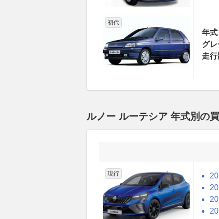
初代
年式
グレ
走行
ルノー ルーテシア 年式別の
現行
2
2
2
2