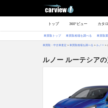
トップ
360°ビュー
カタ
車買取トップ
車買取相場を調べる
車買取
車買取・中古車査定
>
車買取相場を調べる
>
ルノー
>
ルノー ルーテシア