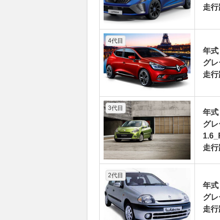
走行
4代目
年式
グレー
走行
3代目
年式
グレ
1.6_
走行
2代目
年式
グレ
走行