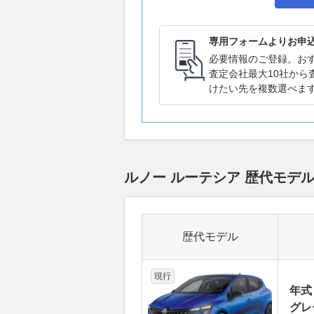
専用フォームよりお申
必要情報のご登録。お
査定会社最大10社から
けたい先を複数選べま
ルノー ルーテシア 歴代モデ
歴代モデル
現行
年式
グレ