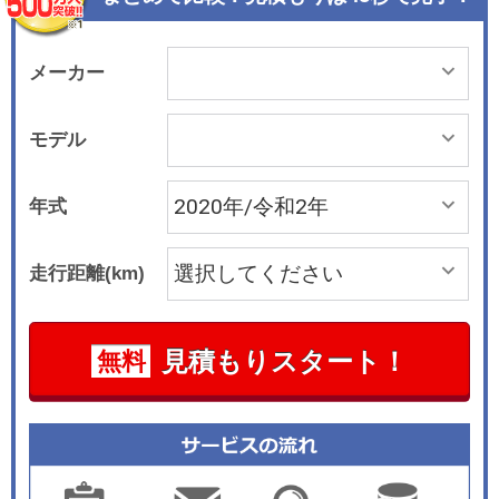
ートコクピットと呼ばれるドライバー中心に考え
られたデザインを採り入れたという。並みのよう
な曲線と水平基調のダッシュボードを採用し、ダ
メーカー
ッシュボード、ドアパネル、センターコンソール
の側面まで、乗員の手が触れる部分には高品質な
モデル
ソフト素材を使用した（インテンス、インテンス
テックパック）。シートは形状が見直され、座面
年式
長を長く取り、包み込むような形状でサポート性
を向上。工夫されたシートバックの形状によって
走行距離(km)
後席の足元スペースにもゆとりが生まれている。
荷室容量は先代の330Lからクラストップレベルの
391Lに拡大。 メーターパネルは従来のアナログ
見積もりスタート！
無料
式から7インチデジタルディスプレイに一新。エ
ンジン回転数、速度はデジタルディスプレイで表
示し、「ルノーマルチセンス」と連動してエンジ
ンの出力特性や7速AT（7EDC）の自動変速特