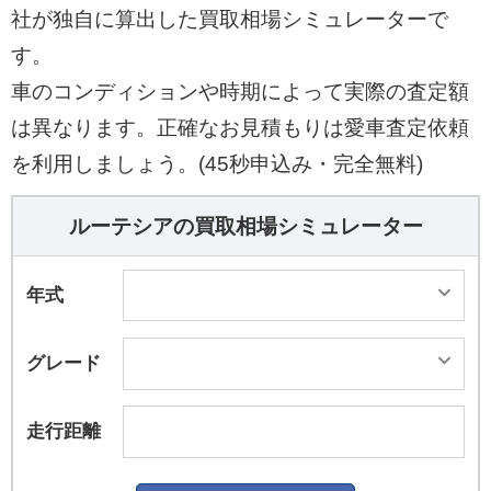
ドルシフトを備えたデュアルクラッチの7速AT（E
社が独自に算出した買取相場シミュレーターで
DC）と組み合わされる。全車がFFとなり、WLT
す。
Cモード燃費は17.0km/Lを実現している。 運転支
車のコンディションや時期によって実際の査定額
援システムは充実しており、「ハイウェイ＆トラ
は異なります。正確なお見積もりは愛車査定依頼
フィックジャムアシスト」、「アダプティブクル
ーズコントロール（ストップ＆ゴー機能付
を利用しましょう。(45秒申込み・完全無料)
き）」、「レーンセンタリングアシスト（車線中
央維持支援）」、「360&#176;カメラ」、「オー
ルーテシアの買取相場シミュレーター
トハイ/ロービーム」、「パーキングセンサー（フ
ロント、リヤ）」、歩行者・自転車検知機能を備
年式
えた「アクティブエマージェンシーブレーキ（衝
突被害軽減ブレーキ）」、「ブラインドスポット
グレード
ワーニング」など、多彩な機能を備えている。
走行距離