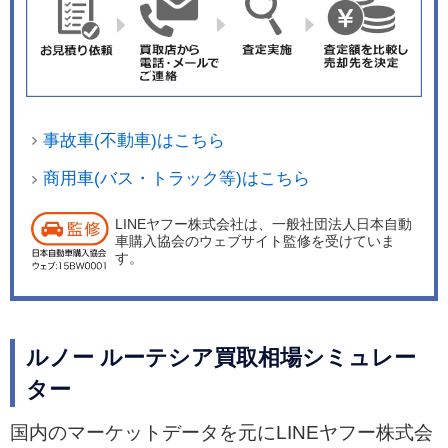
性、電動パワーステアリングのアシスト力といっ
た運転モードや照明のカスタマイズが行える。ま
た、センターに装着される7インチマルチメディ
アイージーリンクはスマートフォンをUSBポート
に接続することで「Apple CarPlay」や「Android
事故車(不動車)はこちら
Auto」を介して、タッチスクリーン上でスマート
フォンのアプリが利用できる。センターコンソー
商用車(バス・トラック等)はこちら
ルは人間工学に基づいて高い位置に配置（インテ
LINEヤフー株式会社は、一般社団法人日本自動
ンス、インテンステックパック）。シフトレバー
車購入協会のウェブサイト監修を受けていま
は短くなり、コンソール下部にはスマートフォン
す。
のワイヤレスチャージャーを装備（インテンステ
ックパック）した。パーキングブレーキの電動化
も行われている。 パワーユニットはルノー・日
ルノー ルーテシア買取相場シミュレー
産・三菱のアライアンスにより開発された1.3リッ
ター
ター4気筒ターボ。最高出力96kW（131ps）/500
0rpm、最大トルク240Nm/1600rpmを発生し、パ
国内のマーケットデータを元にLINEヤフー株式会