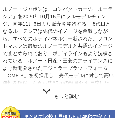
ルノー・ジャポンは、コンパクトカーの「ルーテ
シア」を2020年10月15日にフルモデルチェン
ジ、同年11月6日より販売を開始する。 5代目と
なるルーテシアは先代のイメージを踏襲しなが
ら、すべてのボディパネルは一新された。フロン
トマスクは最新のルノーモデルと共通のイメージ
でまとめられており、ボディラインもより洗練さ
れている。ルノー・日産・三菱のアライアンスに
より新開発されたモジュラープラットフォーム
「CMF-B」を初採用し、先代モデルに対して高い
剛性を確保しながら約50kgの軽量化を達成した。
ボディサイズは先代に対してコンパクト化されて
もっと読む
おり、全長4075㎜&#215;全幅1725㎜&#215;全高
1470㎜、ホイールベース2585㎜。 インテリアは
コンパクトカーの枠を超えた“知覚品質”と、スマ
まとめて比較！見積もりは45秒で完了！