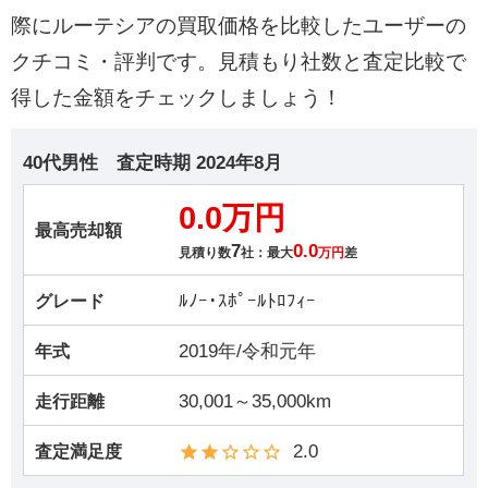
際にルーテシアの買取価格を比較したユーザーの
クチコミ・評判です。見積もり社数と査定比較で
得した金額をチェックしましょう！
40代男性
査定時期
2024年8月
0.0万円
最高売却額
7
0.0
見積り数
社：最大
万円
差
ﾙﾉｰ･ｽﾎﾟｰﾙﾄﾛﾌｨｰ
グレード
2019年/令和元年
年式
30,001～35,000km
走行距離
2.0
査定満足度