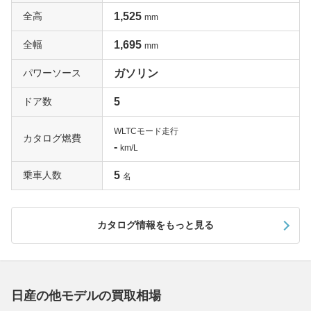
ィングを施したサスペンションが組み合わされます。内外
全高
1,525
mm
装だけでなく走りもスポーティなスペシャルモデルなの
で、一括査定でも高く評価されるでしょう。
全幅
1,695
mm
専用ブルーのボディ&エンブレム色がポイント「AUTEC
パワーソース
ガソリン
H」
ドア数
5
デザインや質感に、より上質でスポーティな装いを求める
ユーザーに向けたプレミアムスポーティブランド。クラフ
WLTCモード走行
カタログ燃費
トマンシップにあふれるオーテックジャパンが手がけた1
-
km/L
台がAUTECHです。このモデルは、フロントグリルやメ
乗車人数
5
タル調フィニッシュが施された前後バンパーとウインカー
名
内蔵ドアミラー、サイドシルプロテクターなどで外装をブ
ラッシュアップ。ボディ色にはAUTECH専用としてオー
カタログ情報をもっと見る
ロラフレアブルーパール、通称AUTECH BLUEが用意さ
れます。また、内装にもブルーステッチが入る専用の本革
巻きステアリングホイールやスエード調トリコットシート
などを装着。大人のプレミアムスタイルを演出するAUTE
CHで、ぜひ一括査定を試してみてください。
日産の他モデルの買取相場