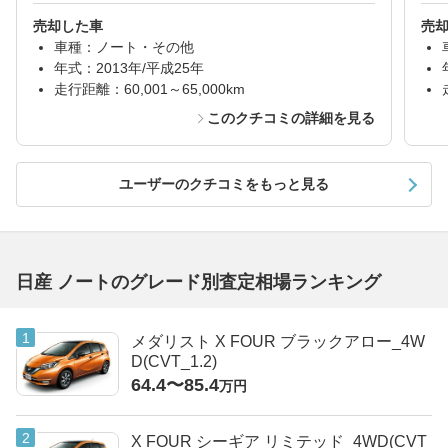
売却した車
売
車種：ノート・その他
年式：2013年/平成25年
走行距離：60,001～65,000km
このクチコミの詳細を見る
ユーザーのクチコミをもっと見る
日産 ノートのグレード別査定相場ランキング
メダリスト X FOUR ブラックアロー_4W
D(CVT_1.2)
64.4〜85.4
万円
X FOUR シーギア リミテッド_4WD(CVT