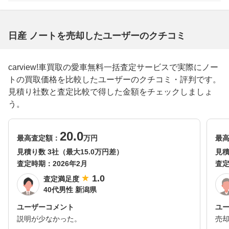
日産 ノートを売却したユーザーのクチコミ
carview!車買取の愛車無料一括査定サービスで実際にノー
トの買取価格を比較したユーザーのクチコミ・評判です。
見積り社数と査定比較で得した金額をチェックしましょ
う。
20.0
最高査定額：
万円
最
見積り数 3社（最大15.0万円差）
見積
査定時期：
2026年2月
査
1.0
査定満足度
40代男性 新潟県
ユーザーコメント
ユ
説明が少なかった。
売