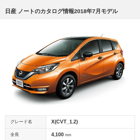
なり、運転席&後席アームレストが省かれるくらいで、そ
日産 ノートのカタログ情報2018年7月モデル
れ以外はひとつ上のX DIG-Sと変わらない装備を持ちま
す。また、メダリストX以上に標準装備されるインテリジ
ェントクルーズコントロール&インテリジェントLI（車線
逸脱防止支援システム）やナビ取付けパッケージもオプシ
ョン設定されています。上位グレードに対して装備の差が
小さいXなので、一括査定での高額評価は間違いないでし
ょう。
内外装を専用品で仕立てたスポーティモデル「NISMO」
スーパーチャージャー付き直噴ミラーサイクルエンジン搭
載のX DIG-Sをベースに誕生したのがNISMOです。外装で
はスモールランプ連動LEDデイライトやリヤフォグラン
プ、前後バンパーにフロントグリル、サイドステップ、リ
ヤスポイラーなどが、内装ではシート生地とドアトリムが
専用品となります。また、テールエンド径φ85の専用マフ
グレード名
X(CVT_1.2)
ラーやチューニングコンピューターによってエンジンレス
ポンスを改善。さらに、補強されたボディには専用セッテ
全長
4,100
mm