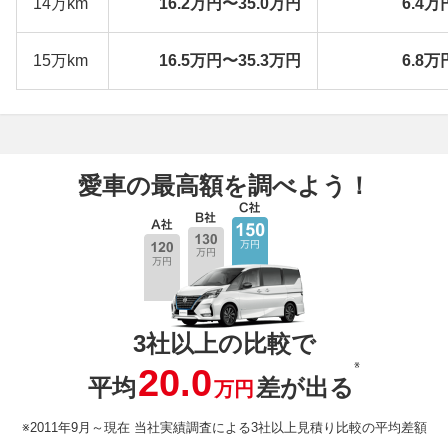
14万km
16.2万円〜35.0万円
6.4万
15万km
16.5万円〜35.3万円
6.8万
愛車の最高額を調べよう！
3社以上の比較で
※
20.0
平均
差が出る
万円
※2011年9月～現在 当社実績調査による3社以上見積り比較の平均差額