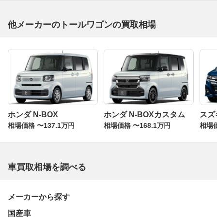
は基本的に同じ。ホイールベースは先代よりも35mm短い
2455mmとなったが、これは対歩行者衝突時における下肢
他メーカーのトールワゴンの買取相場
保護への対応とエンジンの冷却性能を向上させるため。フ
ロントピラーを立ててルーフを伸ばしたことでボクシーな
デザインが強調されているが、細部の形状を工夫すること
で空力性能は先代を上まわるレベルにある。先代の特徴で
あった「ミラクルオープンドア」を継承し、運転席側リヤ
ドアには新たにスライドドアを採用している。
フロントピラーを立てたことで前席まわりの開放感は申し
ホンダ N-BOX
ホンダ N-BOXカスタム
スズ
ぶんなく、後席も前後間の距離はクラス最長となった。ス
相場価格 〜137.1万円
相場価格 〜168.1万円
相場価
ライドレールをフロア下に埋め込んだ助手席ロングスライ
ド（380mm）を活用することで後席足元には最大695mm
のフロア長が得られ、A型ベビーカーをそのまま、ビール
ケースをフロアに収納することが可能。助手席は運転席か
車買取相場を調べる
らの操作でリクライニングとスライドが可能。多彩な収納
スペースも備わり、広さだけではなく、使い勝手のよさに
メーカーから探す
こだわった造りを特徴としている。
国産車