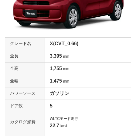
すい設定だ。収納スペースも充実しており、後席には2重
フロアを生かしたアンダーボックスも設置されていた。デ
ビュー当初はカスタム系の設定はなく、ターボエンジンを
搭載するRSは前後の大型エアロバンパーとサイドストー
ンガード、ルーフエンドスポイラー、フォグランプで差別
化。引き締まったスタイルを特徴としていた。
グレード名
X(CVT_0.66)
全長
3,395
2代目タントは「ミラクルオープンドア」を採用
mm
2代目となるタントは2007年12月にフルモデルチェンジを
全高
1,755
mm
受けている。基本的にキープコンセプトのモデルだが、2
代目は「大空間」、「大開口」をアピールし、軽では初採
全幅
1,475
mm
用となるセンターピラーレスの「ミラクルオープンドア」
パワーソース
ガソリン
を助手席側に採用した。また、新型はホイールベースを4
0mm延長し、フロントピラーを40mm前方に移動したこと
ドア数
5
により、室内長2160mmを実現。室内高も先代に対して＋
25mmの1355mmと、低学年の小学生ならば立ったままで
WLTCモード走行
カタログ燃費
サイドウォークスルーが可能なほど。アレンジ多彩の大容
22.7
km/L
量ラゲッジルームもタントの美点であり、2代目は助手席