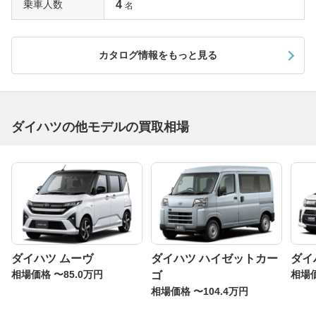
乗車人数
4
名
シートバックを前倒しすることで2200mmの奥行きを得る
ことができた。収納スペースについても子育てママの意見
が反映され、後席ルーフに設置されたオーバーヘッドコン
カタログ情報をもっと見る
ソールにはタオルや紙おむつなどが収納可能。助手席ロン
グスライド＆シートバックテーブルも子供をケアする際に
便利だ。標準仕様のエンジンはDVVT採用の3気筒のみ。
「X」と「L」には4速ATを、「Xリミテッド」と「Xリミ
テッドスペシャル」はCVTの組み合わせ。
ダイハツの他モデルの買取相場
2011年9月のマイナーチェンジでは4速ATを廃止してCVT
に一本化。「マスカットグリーンメタリック」のボディカ
ラーを新設したほか、上級グレードにスライドドアステッ
プランプを設定したほか、前席にもオーバーヘッドコンソ
ールを装備している。
ダイハツ ムーヴ
ダイハツ ハイゼットカー
ダイ
3代目タントは更に大空間で広々
相場価格 〜85.0万円
相場価
ゴ
2013年3月にフルモデルチェンジを受けてタントは3代目
相場価格 〜104.4万円
となった。スーパーハイトワゴンとしてのパッケージング