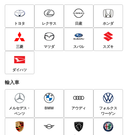
パワーユニットは最新のイーステクノロジーを導入したK
F型3気筒エンジンにCVTの組み合わせ。CVTの変速制御
やハイギヤード化、停車前アイドリングストップ機構の採
トヨタ
レクサス
日産
ホンダ
用、高効率オルタネーターの採用などにより、JC08モー
ド燃費28.0㎞/L（FF）の経済性を実現。12月にはターボ
エンジンを搭載した「Xターボ」を追加している。先進安
全装備についてはダイハツ独自の衝突回避支援システム、
三菱
マツダ
スバル
スズキ
「スマートアシスト」を装備した“SA”グレードを全車に設
定。2015年4月には従来からの赤外線レーダー、ソナーセ
ンサーに加えて単眼カメラを採用し、衝突警報機能（対歩
ダイハツ
行者）、車線逸脱警報機能を追加、緊急自動ブレーキの作
輸入車
動速度領域を50㎞/hに拡大した「スマートアシストⅡ」を
設定。パワースライドドアにワンタッチオープン機能も追
加された。2016年11月には小型ステレオカメラを搭載
し、歩行者にも対応する緊急自動ブレーキを採用した「ス
メルセデス・
BMW
アウディ
フォルクス
マートアシストⅢ」を設定。ダイハツ車では初の「オート
ベンツ
ワーゲン
ハイビーム」、左右後方の障害物をブザーで知らせる「コ
ーナーセンサー」も“スマアシⅢ”搭載モデルに標準装備さ
れている。