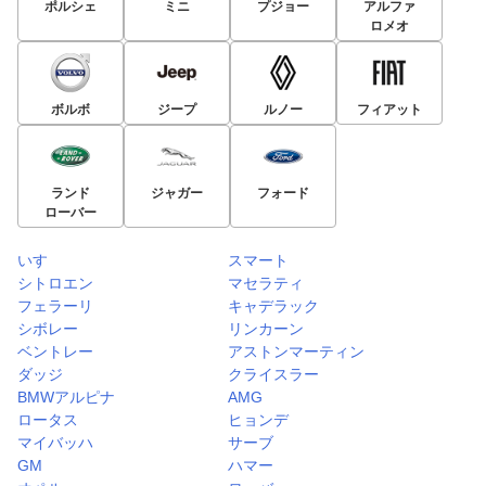
ポルシェ
ミニ
プジョー
アルファ
ロメオ
タントの人気モデル・グレード
コンパクトカーにも負けない充実感「XリミテッドSAⅢ」
ボルボ
ジープ
ルノー
フィアット
タントに設定されている特別仕様車でLEDヘッドランプ、
右側パワースライドドア、パノラマモニター対応純正ナビ
装着用アップグレードパックを特別装備。さらにプッシュ
ランド
ジャガー
フォード
ボタンスタート＆キーフリーシステム、オートエアコン、
ローバー
オート格納式カラードドアミラーなども装備され、充実し
た快適装備を持つ。安全装備についてもダイハツ独自の運
いすゞ
スマート
転支援機能「スマートアシストⅢ」が備わり、コンパクト
シトロエン
マセラティ
クラスにも引けを取らない内容だけに高額査定が期待でき
フェラーリ
キャデラック
シボレー
リンカーン
るだろう。
ベントレー
アストンマーティン
ダッジ
クライスラー
BMWアルピナ
AMG
ロータス
ヒョンデ
マイバッハ
サーブ
GM
ハマー