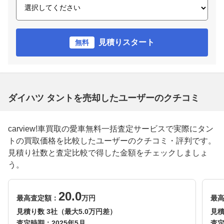
見積りスタート
無料
ダイハツ タントを売却したユーザーのクチコミ
carview!車買取の愛車無料一括査定サービスで実際にタン
トの買取価格を比較したユーザーのクチコミ・評判です。
見積り社数と査定比較で得した金額をチェックしましょ
う。
20.0
最高査定額：
万円
最
見積り数 3社（最大5.0万円差）
見積
査定時期：
2025年5月
査