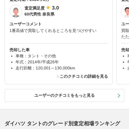
3.0
査定満足度
60代男性 奈良県
ユーザーコメント
ユ
1番高値で買取してくれるところを見つけやすい
買
た
売却した車
売
車種：タント・その他
年式：2014年/平成26年
走行距離：120,001～130,000km
このクチコミの詳細を見る
ユーザーのクチコミをもっと見る
ダイハツ タントのグレード別査定相場ランキング