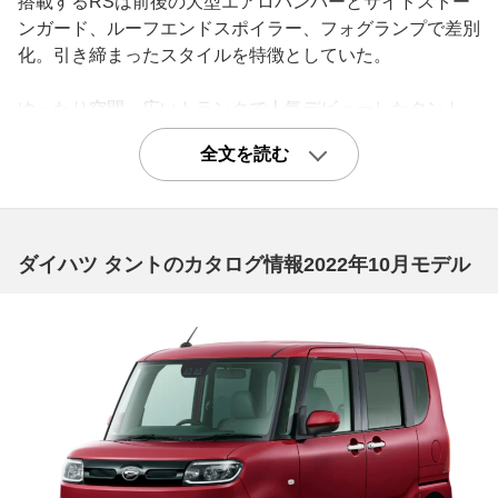
搭載するRSは前後の大型エアロバンパーとサイドストー
ンガード、ルーフエンドスポイラー、フォグランプで差別
化。引き締まったスタイルを特徴としていた。
ゆったり空間・広いトランクで人気デビューしたタント
初代タントは2003年11月に登場した。エンジンルームを
全文を読む
ギリギリまで切り詰め、当時の軽自動車では最長となる2
440mmのロングホイールベース、ムーヴよりも背の高い
ボディがもたらす広さと開放感。それは軽の“狭い”という
イメージを払拭するのに十分なもので、2000mmの室内長
ダイハツ タントのカタログ情報2022年10月モデル
は当時のムーヴよりも80mmも長い。後席のスライド機構
（260mm）を活用すれば大人でもゆったりとくつろぐこ
とが可能で、前端にセットすることで500Lを超える荷室
容量を確保。折り畳んで足元に収納することでフラットで
奥行きのあるフロアが得られ、かさばる荷物も余裕で積載
することが可能。セミベンチタイプの前席はゆったりとし
た座り心地をもたらし、高さの抑えられたインストルメン
トパネルと高いルーフのおかげで広々。ヒップポイントは
ムーヴよりも35mm高く、小柄な女性でも乗り降りのしや