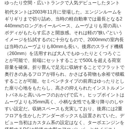
ゆったり空間・広いトランクで人気デビューしたタント
初代タントは2003年11月に登場した。エンジンルームを
ギリギリまで切り詰め、当時の軽自動車では最長となる2
440mmのロングホイールベース、ムーヴよりも背の高い
ボディがもたらす広さと開放感。それは軽の“狭い”という
イメージを払拭するのに十分なもので、2000mmの室内長
は当時のムーヴよりも80mmも長い。後席のスライド機構
（260mm）を活用すれば大人でもゆったりとくつろぐこ
とが可能で、前端にセットすることで500Lを超える荷室
容量を確保。折り畳んで足元に収納することでフラットで
奥行きのあるフロアが得られ、かさばる荷物も余裕で積載
することが可能。セミベンチタイプの前席はゆったりとし
た座り心地をもたらし、高さの抑えられたインストルメン
トパネルと高いルーフのおかげで広々。ヒップポイントは
ムーヴよりも35mm高く、小柄な女性でも乗り降りのしや
すい設定だ。収納スペースも充実しており、後席には2重
フロアを生かしたアンダーボックスも設置されていた。デ
ビュー当初はカスタム系の設定はなく、ターボエンジンを