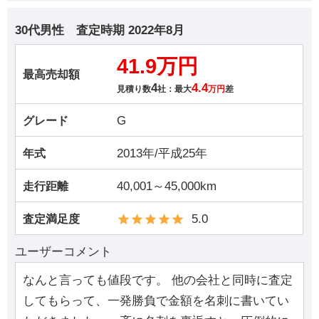
30代男性
査定時期
2022年8月
41.9万円
最高売却額
4
4.4
見積り数
社：最大
万円
差
G
グレード
2013年/平成25年
年式
40,001～45,000km
走行距離
5.0
査定満足度
ユーザーコメント
なんと言っても値段です。 他の会社と同時に査定
してもらって、一発勝負で金額を名刺に書いてい