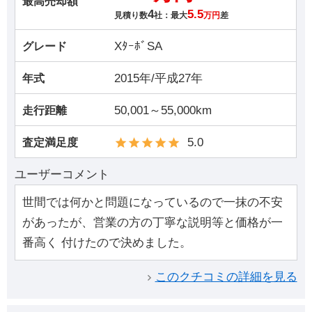
最高売却額
4
5.5
見積り数
社：最大
万円
差
XﾀｰﾎﾞSA
グレード
2015年/平成27年
年式
50,001～55,000km
走行距離
5.0
査定満足度
ユーザーコメント
世間では何かと問題になっているので一抹の不安
があったが、営業の方の丁寧な説明等と価格が一
番高く 付けたので決めました。
このクチコミの詳細を見る