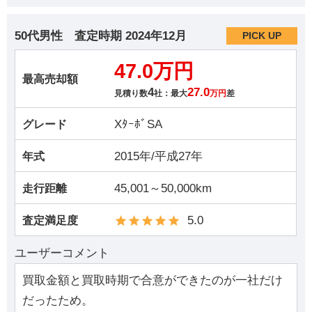
50代男性
査定時期
2024年12月
PICK UP
47.0万円
最高売却額
4
27.0
見積り数
社：最大
万円
差
XﾀｰﾎﾞSA
グレード
2015年/平成27年
年式
45,001～50,000km
走行距離
5.0
査定満足度
ユーザーコメント
買取金額と買取時期で合意ができたのが一社だけ
だったため。