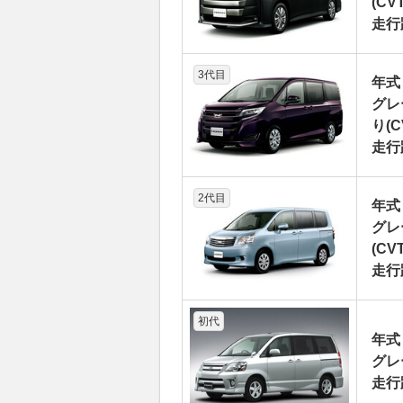
(CVT
走行
3代目
年式
グレー
り(C
走行
2代目
年式
グレ
(CVT
走行
初代
年式
グレー
走行