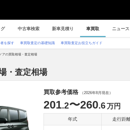
ログ
中古車検索
新車見積り
車買取
ニュース
業者を探す
車買取査定の基礎知識
車買取査定お役立ちガイド
ノアの買取相場・査定相場
相場・査定相場
買取参考価格
（
2026年8月
現在）
201
〜260
.2
.6
万円
年式
走行距