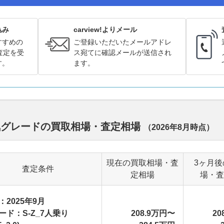
込み
carview!よりメール
すすめの
ご登録いただいたメールアドレ
査定を受
ス宛てに確認メールが送信され
す。
ます。
気グレードの買取相場・査定相場
（
2026年8月
時点）
現在の買取相場・査
3ヶ月後
査定条件
定相場
場・査
：2025年9月
ード：S-Z_7人乗り
208.9万円〜
20