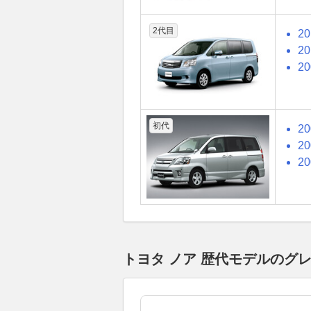
2代目
2
2
2
初代
2
2
2
トヨタ ノア 歴代モデルのグ