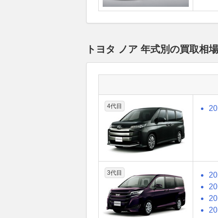
トヨタ ノア 年式別の買取相
4代目
2
3代目
2
2
2
2