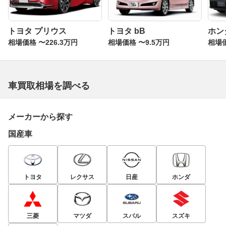
トヨタ プリウス
トヨタ bB
ホン
相場価格 〜226.3万円
相場価格 〜9.5万円
相場価
車買取相場を調べる
メーカーから探す
国産車
トヨタ
レクサス
日産
ホンダ
三菱
マツダ
スバル
スズキ