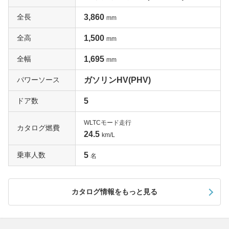
であることをアピールする。このハイブリッドにはSGと
全長
3,860
SLの2グレードがあるが、SLはパドルシフトやカメラと
mm
レーザーレーダーを使用したデュアルセンサーブレーキサ
全高
1,500
mm
ポート、車線逸脱警報機能、ハイビームアシストなどの高
度なセーフティシステムを標準装備した上級グレードだ。
全幅
1,695
mm
スイフトならではの走りの良さと低燃費を両立したグレー
ドとして人気は高い。一括査定なら高額の評価が見込める
パワーソース
ガソリンHV(PHV)
はずだ。
ドア数
5
上質感溢れる3代目の特別仕様車「スタイル」
WLTCモード走行
カタログ燃費
スタイルは先代(3代目)スイフトの時代である2014年に発
24.5
km/L
売された特別仕様車だ。主な装備は専用のメッキフロント
乗車人数
5
グリル、切削加工を施した16インチアルミホイールで、
名
より存在感のある外観が与えられているのが特徴だ。また
専用表皮のシートや電動格納ミラーも装備している。スポ
カタログ情報をもっと見る
ーツ色が強いスイフトの中にあって、ちょっと上品でエレ
ガントな雰囲気が味わえるグレードとして評価が高い。一
括査定を申し込めば、思わぬ高値がつくかもしれない。