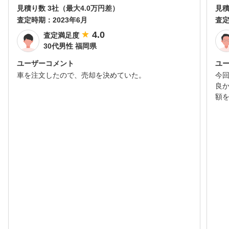
見積り数 3社（最大4.0万円差）
見積
査定時期：
2023年6月
査
4.0
査定満足度
30代男性 福岡県
ユーザーコメント
ユ
車を注文したので、売却を決めていた。
今
良
額