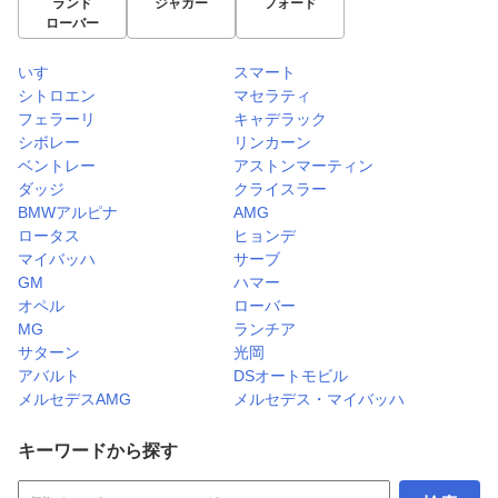
ランド
ジャガー
フォード
ローバー
いすゞ
スマート
シトロエン
マセラティ
フェラーリ
キャデラック
シボレー
リンカーン
ベントレー
アストンマーティン
ダッジ
クライスラー
BMWアルピナ
AMG
ロータス
ヒョンデ
マイバッハ
サーブ
GM
ハマー
オペル
ローバー
MG
ランチア
サターン
光岡
アバルト
DSオートモビル
メルセデスAMG
メルセデス・マイバッハ
キーワードから探す