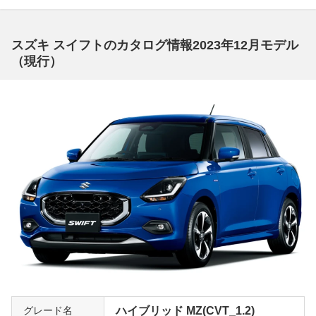
でも最もスポーツマインドの高いグレードがRSだ。「R
S」はスポーティ系グレードに共通して与えられるが、素
スズキ スイフトのカタログ情報2023年12月モデル
のRSはその中でも最もベーシックでピュアなグレードと
（現行）
なる。発売当初は5速MTしか用意されていなかった、とい
う事実もそれを裏付ける。エンジンは1.2L直4の自然吸気
で、91ps、12kgmと決してパワフルではない。しかしMT
を駆使してわずか870kgのボディを活発に走らせると、運
転することの楽しさを実感できるはずだ。通なクルマ好き
には非常に人気のあるグレードだから、高額評価は確実
だ。
高い安全性も備えたハイブリッド「HYBRID SL」
スズキ独自のハイブリッドシステムを搭載するHYBRID S
L。1.2Lの直4エンジンと発電機も兼ねるモーターを搭載
し、エンジンをアシストするだけでなく60km/h以下の低
負荷時にはEV走行も行う。バッテリーは100Vのリチウム
イオンで、燃費はJC08モードで32km/Lをマークする。メ
ッキ加飾付きのフロントグリルで、外観でもハイブリッド
グレード名
ハイブリッド MZ(CVT_1.2)