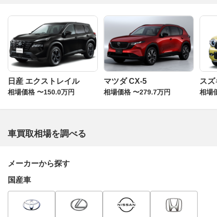
日産 エクストレイル
マツダ CX-5
スズ
相場価格 〜150.0万円
相場価格 〜279.7万円
相場価
車買取相場を調べる
メーカーから探す
国産車