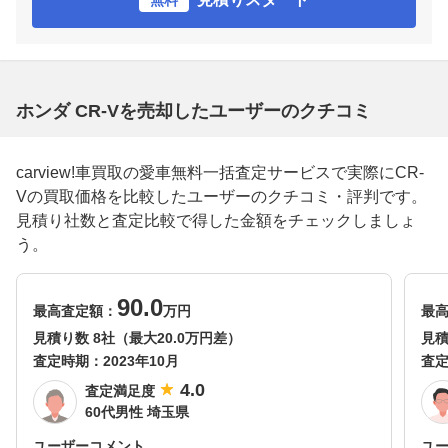
無料
ホンダ CR-Vを売却したユーザーのクチコミ
carview!車買取の愛車無料一括査定サービスで実際にCR-
Vの買取価格を比較したユーザーのクチコミ・評判です。
見積り社数と査定比較で得した金額をチェックしましょ
う。
90.0
最高査定額：
万円
最
見積り数 8社（最大20.0万円差）
見積
査定時期：
2023年10月
査
4.0
査定満足度
60代男性 埼玉県
ユーザーコメント
ユ