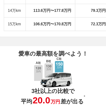
14万km
113.6万円〜177.8万円
79.3万
15万km
106.6万円〜170.8万円
72.3万
愛車の最高額を調べよう！
3社以上の比較で
※
20.0
平均
差が出る
万円