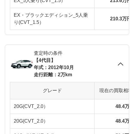
EX_5人乗り(CVT_1.5）
213.6万円
EX・ブラックエディション_5人乗
210.3万円
り(CVT_1.5）
査定時の条件
【4代目】
年式：2012年10月
走行距離：2万km
グレード
現在の買取相場
20G(CVT_2.0）
48.4万
20G(CVT_2.0）
48.4万