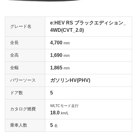
本革シート標準装備で上質な室内空間を演出「EX Master
piece」
EX Masterpieceは2018年6月に発売された現行モデルの上
e:HEV RS ブラックエディション_
グレード名
級グレードで、1.5L 4気筒直噴ターボエンジンを搭載しま
4WD(CVT_2.0)
す。駆動方式はFFと4WDの2種類で、それぞれに2列シー
全長
4,700
ト5人乗りと3列シート7人乗りを用意。ボディサイズは全
mm
長4605mm、全幅1855mm、全高1680mm（4WD車は169
全高
1,690
mm
0mm）、ホイールベース2660mmとなります。JC08モー
ド燃費はFFモデルが15.4km/L、4WDモデルは5人乗りが1
全幅
1,865
mm
5.0km/L、7人乗りが14.6km/L。ラグジュアリーな本革シ
ートや、ホンダの国内モデルでは初となるハンズフリーア
パワーソース
ガソリンHV(PHV)
クセスパワーテールゲートを採用するなど装備充実のE
ドア数
5
X・Masterpieceは、一括査定でも高く評価されるでしょ
う。
WLTCモード走行
カタログ燃費
18.0
km/L
2.4Lエンジンを搭載する4WDモデル「24G」
乗車人数
5
2011年12月に発売された4代目の上級グレードが24Gで
名
す。ボディサイズは全長4535mm、全幅1820mm、全高16