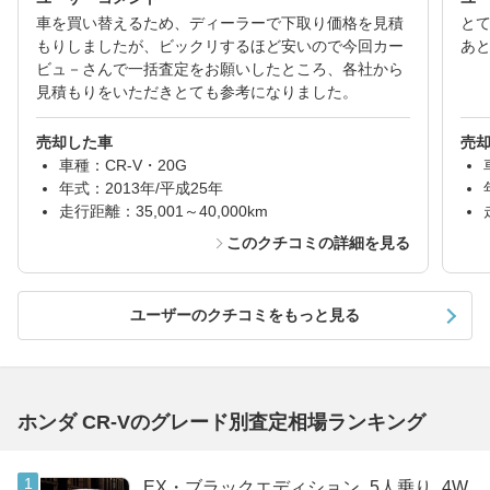
車を買い替えるため、ディーラーで下取り価格を見積
と
もりしましたが、ビックリするほど安いので今回カー
あ
ビュ－さんで一括査定をお願いしたところ、各社から
見積もりをいただきとても参考になりました。
売却した車
売
車種：CR-V・20G
年式：2013年/平成25年
走行距離：35,001～40,000km
このクチコミの詳細を見る
ユーザーのクチコミをもっと見る
ホンダ CR-Vのグレード別査定相場ランキング
EX・ブラックエディション_5人乗り_4W