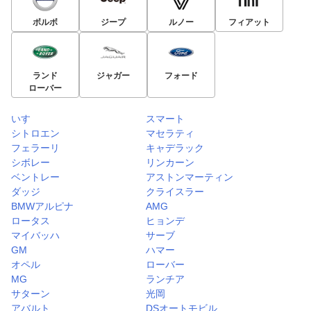
ボルボ
ジープ
ルノー
フィアット
ランド
ジャガー
フォード
ローバー
いすゞ
スマート
シトロエン
マセラティ
フェラーリ
キャデラック
シボレー
リンカーン
ベントレー
アストンマーティン
ダッジ
クライスラー
BMWアルピナ
AMG
ロータス
ヒョンデ
マイバッハ
サーブ
GM
ハマー
オペル
ローバー
MG
ランチア
サターン
光岡
アバルト
DSオートモビル