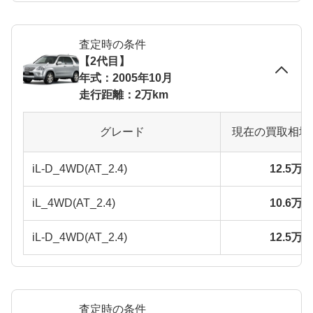
査定時の条件
【2代目】
年式：2005年10月
走行距離：2万km
グレード
現在の買取相場
iL-D_4WD(AT_2.4)
12.5万
iL_4WD(AT_2.4)
10.6万
iL-D_4WD(AT_2.4)
12.5万
査定時の条件