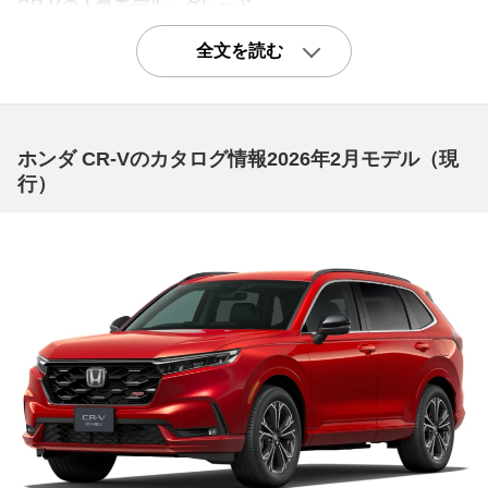
CR-Vの人気モデル・グレード
都会的な外装を持つフルマークの上級モデル「フルマーク
全文を読む
iL」
2001年9月に登場した2代目CR-Vは、背面にスペアタイヤ
を装着したアクティブなイメージのパフォーマと、ボディ
ホンダ CR-Vのカタログ情報2026年2月モデル（現
同色バンパーなど洗練された外観のフルマークが用意され
行）
ました。iLは両モデルに用意された上級グレードになりま
す。ボディサイズは全長4360mm、全幅1780mm、全高17
10mm、ホイールベース2620mm。駆動方式はFFと4WD
で、組み合わされるミッションはどちらもインパネシフト
の4速ATのみとなります。10・15モード燃費はFFが13.4k
m/L、4WDが13.0km/L。60：40分割でのダブルフォール
ディングが可能な後席や、ガラスハッチのみの開閉もでき
る横開き式リヤゲートなど、使い勝手も考慮されていま
す。15インチアルミホイールや本革巻ステアリングホイ
ールなど装備が充実したフルマークiLなので、一括査定で
の高額評価は間違いないでしょう。