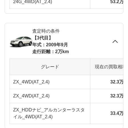
24G_4WD(AT_2.4)
53.2万
査定時の条件
【3代目】
年式：2009年9月
走行距離：2万km
グレード
現在の買取相場
ZX_4WD(AT_2.4)
32.3万
ZX_4WD(AT_2.4)
32.3万
ZX_HDDナビ_アルカンターラスタ
33.4万
イル_4WD(AT_2.4)