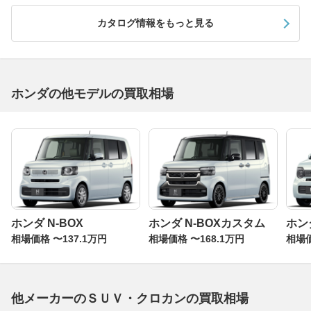
85mm、ホイールベース2620mm。先代に対して全長が30
カタログ情報をもっと見る
mm短くなったにもかかわらず、室内長は200mm以上拡大
し、さらにラゲッジ容量が65Lも増えるなど、パッケージ
ングの大幅な見直しによって居住性や実用性を向上させて
います。パワートレインは2.4Lエンジン＋5速ATで、JC0
8モード燃費は11.6km/Lになります。新開発の電子制御駆
ホンダの他モデルの買取相場
動トルク配分型4WDシステム、リアルタイムAWDを搭載
し、シチュエーションを問わずより安定した走りを実現し
た24G。ぜひ一括査定を試してみてください。
ホンダ N-BOX
ホンダ N-BOXカスタム
ホンダ
相場価格 〜137.1万円
相場価格 〜168.1万円
相場価
他メーカーのＳＵＶ・クロカンの買取相場