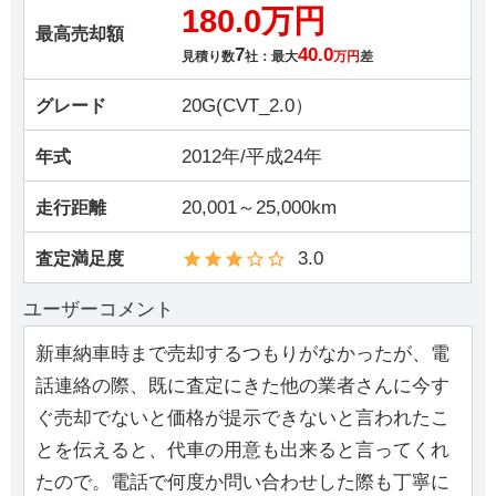
180.0万円
最高売却額
7
40.0
見積り数
社：最大
万円
差
20G(CVT_2.0）
グレード
2012年/平成24年
年式
20,001～25,000km
走行距離
3.0
査定満足度
ユーザーコメント
新車納車時まで売却するつもりがなかったが、電
話連絡の際、既に査定にきた他の業者さんに今す
ぐ売却でないと価格が提示できないと言われたこ
とを伝えると、代車の用意も出来ると言ってくれ
たので。電話で何度か問い合わせした際も丁寧に