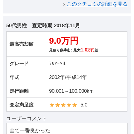
このクチコミの詳細を見る
50代男性
査定時期
2018年11月
9.0万円
最高売却額
4
1.0
見積り数
社：最大
万円
差
ﾌﾙﾏｰｸiL
グレード
2002年/平成14年
年式
90,001～100,000km
走行距離
5.0
査定満足度
ユーザーコメント
全て一番良かった