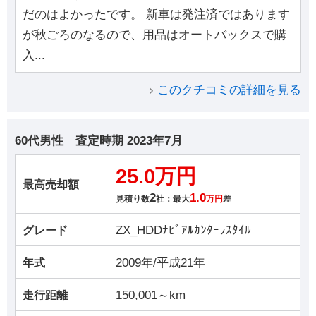
だのはよかったです。 新車は発注済ではあります
が秋ごろのなるので、用品はオートバックスで購
入...
このクチコミの詳細を見る
60代男性
査定時期
2023年7月
25.0万円
最高売却額
2
1.0
見積り数
社：最大
万円
差
ZX_HDDﾅﾋﾞｱﾙｶﾝﾀｰﾗｽﾀｲﾙ
グレード
2009年/平成21年
年式
150,001～km
走行距離