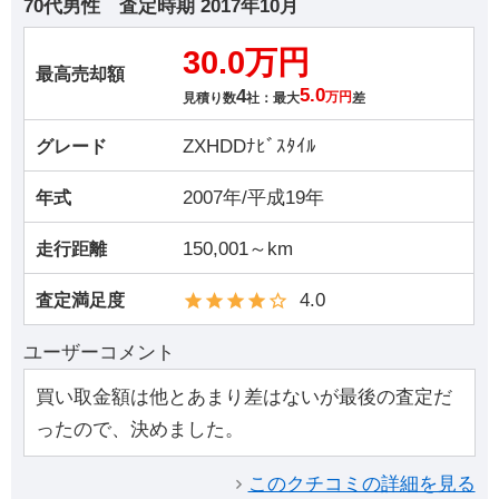
70代男性
査定時期
2017年10月
30.0万円
最高売却額
4
5.0
見積り数
社：最大
万円
差
ZXHDDﾅﾋﾞｽﾀｲﾙ
グレード
2007年/平成19年
年式
150,001～km
走行距離
4.0
査定満足度
ユーザーコメント
買い取金額は他とあまり差はないが最後の査定だ
ったので、決めました。
このクチコミの詳細を見る