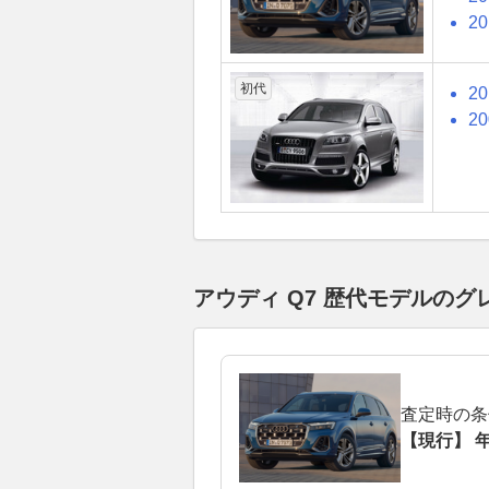
2
初代
2
2
アウディ Q7 歴代モデルの
査定時の条
【現行】 年