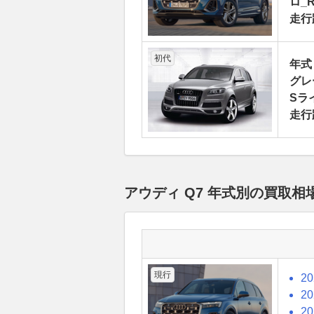
ロ_R
走行
初代
年式
グレー
Sライ
走行
アウディ Q7 年式別の買取
現行
2
2
2