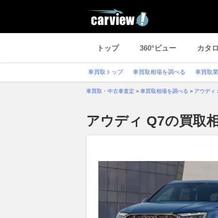
トップ
360°ビュー
カタ
車買取トップ
車買取相場を調べる
車買取
車買取・中古車査定
>
車買取相場を調べる
>
アウディ
アウディ Q7の買取