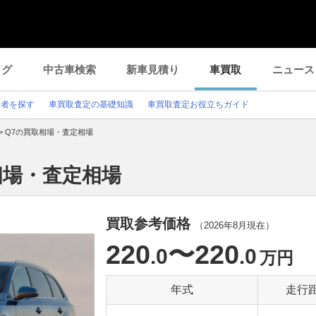
ログ
中古車検索
新車見積り
車買取
ニュース
業者を探す
車買取査定の基礎知識
車買取査定お役立ちガイド
>
Q7の買取相場・査定相場
相場・査定相場
買取参考価格
（
2026年8月
現在）
220
〜220
.0
.0
万円
年式
走行