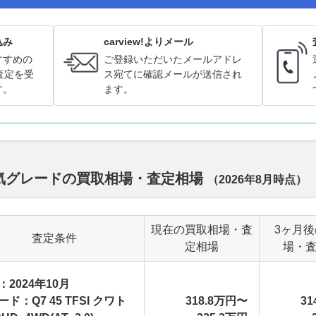
込み
carview!よりメール
すすめの
ご登録いただいたメールアドレ
査定を受
ス宛てに確認メールが送信され
す。
ます。
人気グレードの買取相場・査定相場
（
2026年8月
時点）
現在の買取相場・査
3ヶ月
査定条件
定相場
場・
：2024年10月
ド：Q7 45 TFSI クワト
318.8万円〜
31