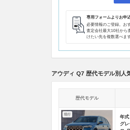
専用フォームよりお申
必要情報のご登録。お
査定会社最大10社から
けたい先を複数選べま
アウディ Q7 歴代モデル別
歴代モデル
現行
年式
グレー