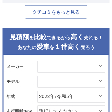
クチコミをもっと見る
見積額
比較
高く
を
できるから
売れる！
愛車
１番高く
あなたの
を
売ろう
メーカー
モデル
年式
走行距離(km)