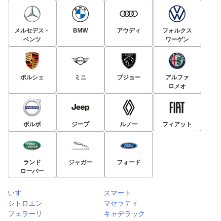
メルセデス・
BMW
アウディ
フォルクス
ベンツ
ワーゲン
ポルシェ
ミニ
プジョー
アルファ
ロメオ
ボルボ
ジープ
ルノー
フィアット
ランド
ジャガー
フォード
ローバー
いすゞ
スマート
シトロエン
マセラティ
フェラーリ
キャデラック