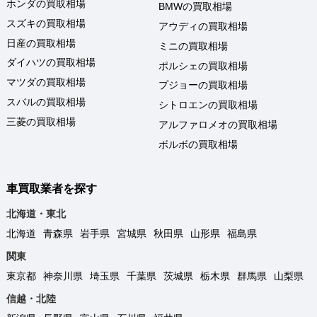
ホンダの買取相場
BMWの買取相場
スズキの買取相場
アウディの買取相場
日産の買取相場
ミニの買取相場
ダイハツの買取相場
ポルシェの買取相場
マツダの買取相場
プジョーの買取相場
スバルの買取相場
シトロエンの買取相場
三菱の買取相場
アルファロメオの買取相場
ボルボの買取相場
車買取業者を探す
北海道・東北
北海道
青森県
岩手県
宮城県
秋田県
山形県
福島県
関東
東京都
神奈川県
埼玉県
千葉県
茨城県
栃木県
群馬県
山梨県
信越・北陸