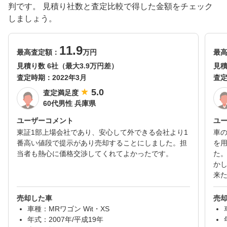
判です。 見積り社数と査定比較で得した金額をチェック
しましょう。
11.9
最高査定額：
万円
最
見積り数 6社（最大3.9万円差）
見積
査定時期：
2022年3月
査
5.0
査定満足度
60代男性 兵庫県
ユーザーコメント
ユ
東証1部上場会社であり、安心して外できる会社より1
車
番高い値段で提示があり売却することにしました。担
を
当者も熱心に価格交渉してくれてよかったです。
た
か
来
売却した車
売
車種：MRワゴン Wit・XS
年式：2007年/平成19年