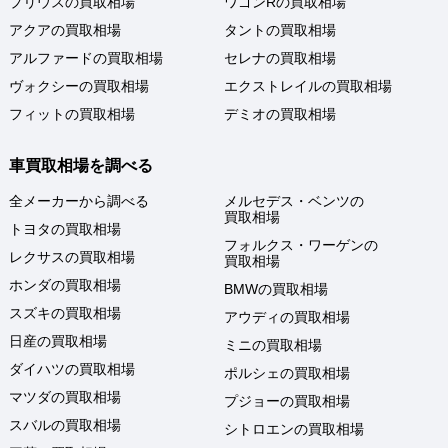
プリウスの買取相場
ワゴンRの買取相場
アクアの買取相場
タントの買取相場
アルファードの買取相場
セレナの買取相場
ヴォクシーの買取相場
エクストレイルの買取相場
フィットの買取相場
デミオの買取相場
車買取相場を調べる
全メーカーから調べる
メルセデス・ベンツの
買取相場
トヨタの買取相場
フォルクス・ワーゲンの
レクサスの買取相場
買取相場
ホンダの買取相場
BMWの買取相場
スズキの買取相場
アウディの買取相場
日産の買取相場
ミニの買取相場
ダイハツの買取相場
ポルシェの買取相場
マツダの買取相場
プジョーの買取相場
スバルの買取相場
シトロエンの買取相場