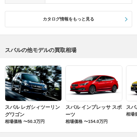
カタログ情報をもっと見る
スバルの他モデルの買取相場
スバル レガシィツーリン
スバル インプレッサ スポ
スバ
相場価
グワゴン
ーツ
相場価格 〜50.3万円
相場価格 〜154.0万円