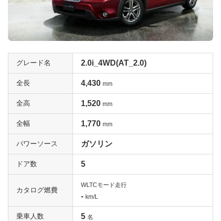
グレード名
2.0i_4WD(AT_2.0)
全長
4,430
mm
全高
1,520
mm
全幅
1,770
mm
パワーソース
ガソリン
ドア数
5
WLTCモード走行
カタログ燃費
-
km/L
乗車人数
5
名