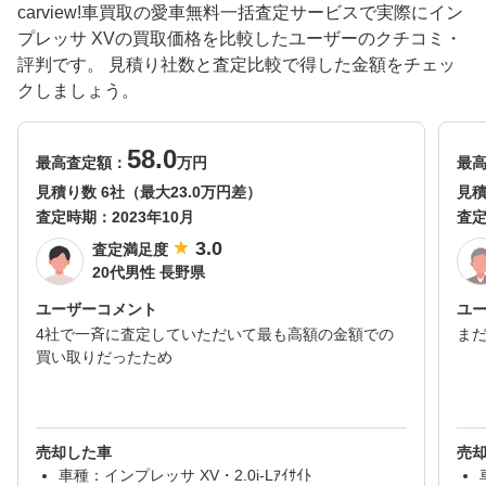
carview!車買取の愛車無料一括査定サービスで実際にイン
プレッサ XVの買取価格を比較したユーザーのクチコミ・
評判です。 見積り社数と査定比較で得した金額をチェッ
クしましょう。
58.0
最高査定額：
万円
最
見積り数 6社（最大23.0万円差）
見積
査定時期：
2023年10月
査
3.0
査定満足度
20代男性 長野県
ユーザーコメント
ユ
4社で一斉に査定していただいて最も高額の金額での
ま
買い取りだったため
売却した車
売
車種：インプレッサ XV・2.0i-Lｱｲｻｲﾄ