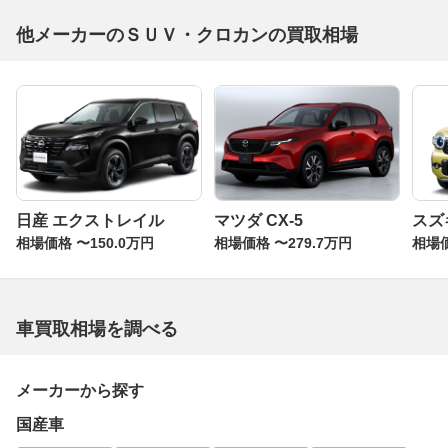
他メーカーのＳＵＶ・クロカンの買取相場
日産 エクストレイル
マツダ CX-5
スズ
相場価格 〜150.0万円
相場価格 〜279.7万円
相場価
車買取相場を調べる
メーカーから探す
国産車