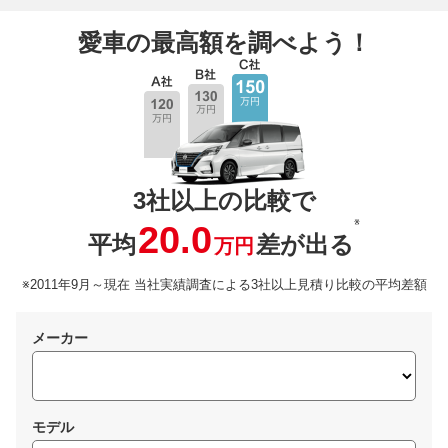
愛車の最高額を調べよう！
3社以上の比較で
※
20.0
平均
差が出る
万円
※2011年9月～現在 当社実績調査による3社以上見積り比較の平均差額
メーカー
モデル