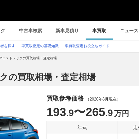
ログ
中古車検索
新車見積り
車買取
ニュース
業者を探す
車買取査定の基礎知識
車買取査定お役立ちガイド
クロストレックの買取相場・査定相場
ックの買取相場・査定相場
買取参考価格
（
2026年8月
現在）
193
〜265
.9
.9
万円
年式
走