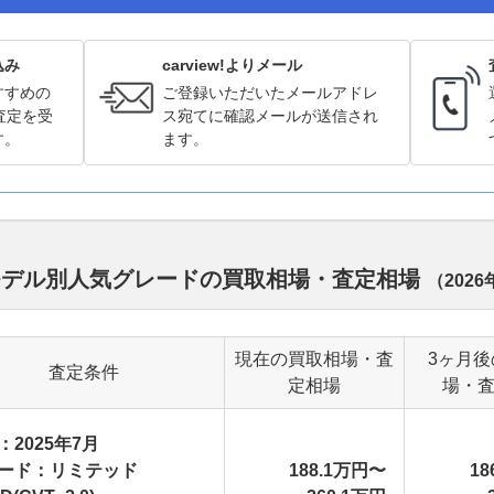
込み
carview!よりメール
すすめの
ご登録いただいたメールアドレ
査定を受
ス宛てに確認メールが送信され
す。
ます。
モデル別人気グレードの買取相場・査定相場
（
2026
現在の買取相場・査
3ヶ月
査定条件
定相場
場・
：2025年7月
ード：リミテッド
188.1万円〜
18