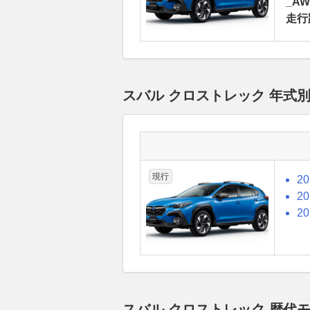
_AW
走行
スバル クロストレック 年式
現行
2
2
2
スバル クロストレック 歴代