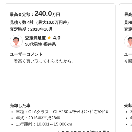
240.0
最高査定額：
万円
最
見積り数 4社（最大10.0万円差）
見積
査定時期：
2018年10月
査
4.0
査定満足度
50代男性 福井県
ユーザーコメント
ユ
一番高く買い取ってもらえたから。
今
売却した車
売
車種：GLAクラス・GLA250 4ﾏﾁｯｸ ｵﾌﾛｰﾄﾞ右ﾊﾝﾄﾞﾙ
年式：2016年/平成28年
走行距離：10,001～15,000km