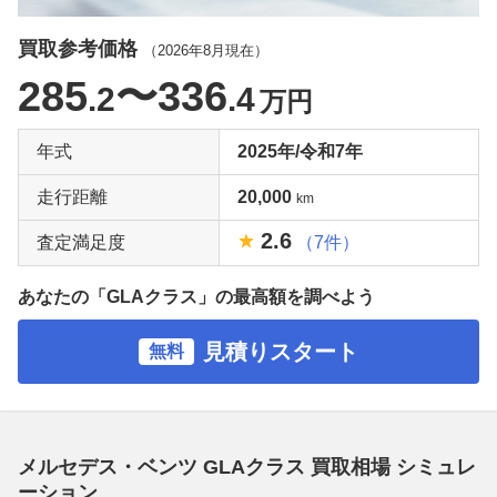
買取参考価格
（
2026年8月
現在）
285
〜336
.2
.4
万円
年式
2025年/令和7年
走行距離
20,000
km
2.6
査定満足度
（7件）
あなたの「GLAクラス」の最高額を調べよう
見積りスタート
無料
メルセデス・ベンツ GLAクラス 買取相場 シミュレ
ーション