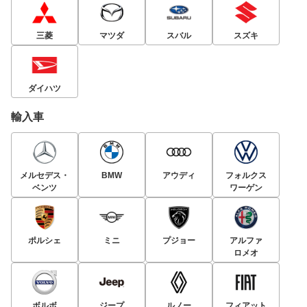
三菱
マツダ
スバル
スズキ
ダイハツ
輸入車
メルセデス・
BMW
アウディ
フォルクス
ベンツ
ワーゲン
ポルシェ
ミニ
プジョー
アルファ
ロメオ
ボルボ
ジープ
ルノー
フィアット