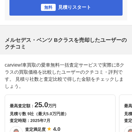
見積りスタート
無料
メルセデス・ベンツ Bクラスを売却したユーザーの
クチコミ
carview!車買取の愛車無料一括査定サービスで実際にBク
ラスの買取価格を比較したユーザーのクチコミ・評判で
す。 見積り社数と査定比較で得した金額をチェックしま
しょう。
25.0
最高査定額：
万円
最
見積り数 9社（最大5.0万円差）
見積
査定時期：
2025年7月
査
4.0
査定満足度