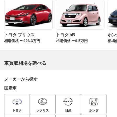
トヨタ プリウス
トヨタ bB
ホン
相場価格 〜226.3万円
相場価格 〜9.5万円
相場価
車買取相場を調べる
メーカーから探す
国産車
トヨタ
レクサス
日産
ホンダ