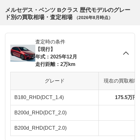
メルセデス・ベンツ Bクラス 歴代モデルのグレー
ド別の買取相場・査定相場
（
2026年8月
時点）
査定時の条件
【現行】
年式：2025年12月
走行距離：2万km
グレード
現在の買取相場
B180_RHD(DCT_1.4)
175.5万円
B200d_RHD(DCT_2.0)
B200d_RHD(DCT_2.0)