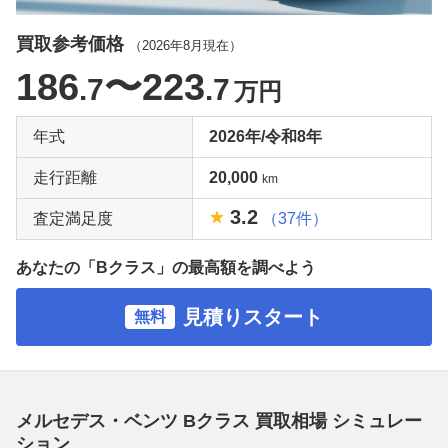
買取参考価格
（
2026年8月
現在）
186
〜223
.7
.7
万円
年式
2026年/令和8年
走行距離
20,000
km
3.2
査定満足度
（37件）
あなたの「Bクラス」の最高額を調べよう
見積りスタート
無料
メルセデス・ベンツ Bクラス 買取相場 シミュレー
ション