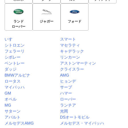
ランド
ジャガー
フォード
ローバー
いすゞ
スマート
シトロエン
マセラティ
フェラーリ
キャデラック
シボレー
リンカーン
ベントレー
アストンマーティン
ダッジ
クライスラー
BMWアルピナ
AMG
ロータス
ヒョンデ
マイバッハ
サーブ
GM
ハマー
オペル
ローバー
MG
ランチア
サターン
光岡
アバルト
DSオートモビル
メルセデスAMG
メルセデス・マイバッハ