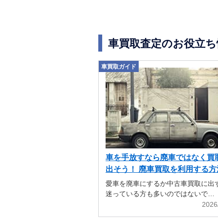
車買取査定のお役立ち
車買取ガイド
車を手放すなら廃車ではなく買
出そう！ 廃車買取を利用する方
解説
愛車を廃車にするか中古車買取に出
迷っている方も多いのではないで…
2026