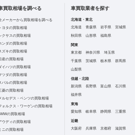
車買取相場を調べる
車買取業者を探す
北海道・東北
全メーカーから買取相場を調べる
北海道
青森県
岩手県
宮城県
トヨタの買取相場
レクサスの買取相場
秋田県
山形県
福島県
ホンダの買取相場
関東
スズキの買取相場
東京都
神奈川県
埼玉県
日産の買取相場
千葉県
茨城県
栃木県
群馬県
ダイハツの買取相場
山梨県
マツダの買取相場
信越・北陸
スバルの買取相場
新潟県
長野県
富山県
石川県
三菱の買取相場
福井県
メルセデス・ベンツの買取相場
東海
フォルクス・ワーゲンの買取相場
愛知県
岐阜県
静岡県
三重県
BMWの買取相場
近畿
アウディの買取相場
大阪府
兵庫県
京都府
滋賀県
ミニの買取相場