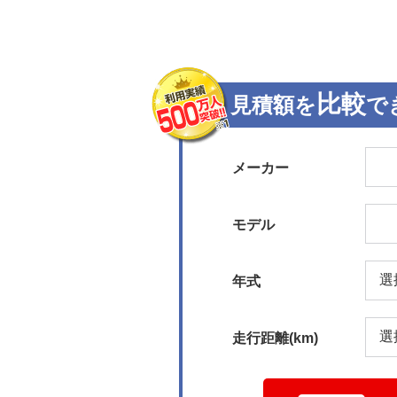
比較
見積額を
で
メーカー
モデル
年式
走行距離(km)