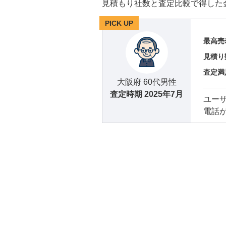
見積もり社数と査定比較で得した
PICK UP
最高売
見積り
査定満
大阪府 60代男性
査定時期
2025年7月
ユー
電話