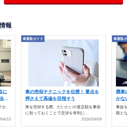
情報
車買取ガイド
車買取ガ
取に
車の売却テクニックを伝授！ 要点を
廃車
法も
押さえて高値を目指そう
かな
すか、
車を売却する際、だいたいの査定額を事前
事故
に知っておくことで交渉を有利に…
能と
/04/10
2026/04/09