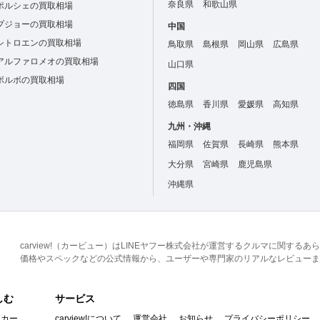
奈良県
和歌山県
ポルシェの買取相場
プジョーの買取相場
中国
シトロエンの買取相場
鳥取県
島根県
岡山県
広島県
アルファロメオの買取相場
山口県
ボルボの買取相場
四国
徳島県
香川県
愛媛県
高知県
九州・沖縄
福岡県
佐賀県
長崎県
熊本県
大分県
宮崎県
鹿児島県
沖縄県
carview!（カービュー）はLINEヤフー株式会社が運営するクルマに関す
価格やスペックなどの公式情報から、ユーザーや専門家のリアルなレビューま
しむ
サービス
イカー
carview!について
運営会社
お知らせ
プライバシーポリシー