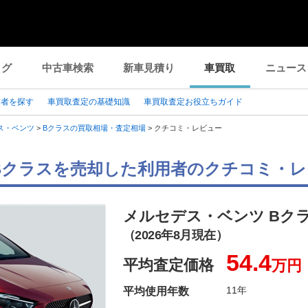
ログ
中古車検索
新車見積り
車買取
ニュース
業者を探す
車買取査定の基礎知識
車買取査定お役立ちガイド
ス・ベンツ
>
Bクラスの買取相場・査定相場
>
クチコミ・レビュー
Bクラスを売却した利用者のクチコミ・
メルセデス・ベンツ Bク
（2026年8月現在）
54.4
平均査定価格
万円
11年
平均使用年数