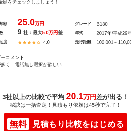
金額をチェックしましょう！
25.0
万円
却額
グレード
B180
9
社：最大
5.0万円
差
数
年式
2017年/平成29
足度
走行距離
4.0
100,001～110,0
ザーコメント
が多く 電話無し選択が欲しい
20.1
3社以上の比較で平均
万円
差が出る！
秘訣は一括査定！見積もり依頼は45秒で完了！
無料
見積もり比較をはじめる