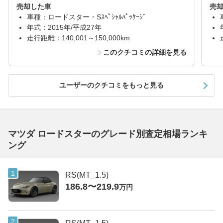
売却した車
売
車種：ロードスター・Sｽﾍﾟｼｬﾙﾊﾟｯｹｰｼﾞ
年式：2015年/平成27年
走行距離：140,001～150,000km
このクチコミの詳細を見る
ユーザーのクチコミをもっと見る
マツダ ロードスターのグレード別査定相場ランキ
ング
RS(MT_1.5)
186.8〜219.9
万円