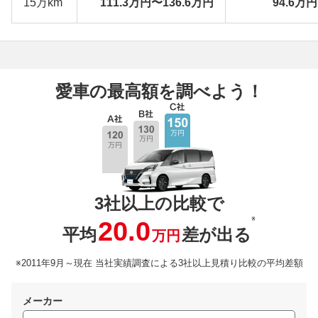
15万km
111.3万円〜136.6万円
94.6万
愛車の最高額を調べよう！
3社以上の比較で
※
20.0
平均
差が出る
万円
※2011年9月～現在 当社実績調査による3社以上見積り比較の平均差額
メーカー