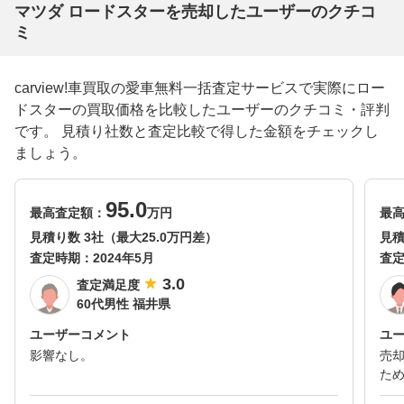
マツダ ロードスターを売却したユーザーのクチコ
ミ
carview!車買取の愛車無料一括査定サービスで実際にロー
ドスターの買取価格を比較したユーザーのクチコミ・評判
です。 見積り社数と査定比較で得した金額をチェックし
ましょう。
95.0
最高査定額：
万円
最
見積り数 3社（最大25.0万円差）
見積
査定時期：
2024年5月
査
3.0
査定満足度
60代男性 福井県
ユーザーコメント
ユ
影響なし。
売
ため