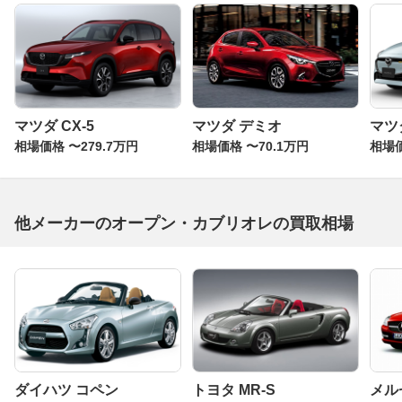
マツダ CX-5
マツダ デミオ
マツダ
相場価格 〜279.7万円
相場価格 〜70.1万円
相場価
他メーカーのオープン・カブリオレの買取相場
ダイハツ コペン
トヨタ MR-S
メル