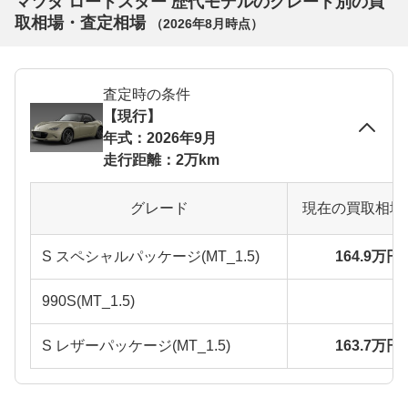
マツダ ロードスター 歴代モデルのグレード別の買
取相場・査定相場
（
2026年8月
時点）
査定時の条件
【現行】
年式：2026年9月
走行距離：2万km
グレード
現在の買取相場
S スペシャルパッケージ(MT_1.5)
164.9万円
990S(MT_1.5)
S レザーパッケージ(MT_1.5)
163.7万円