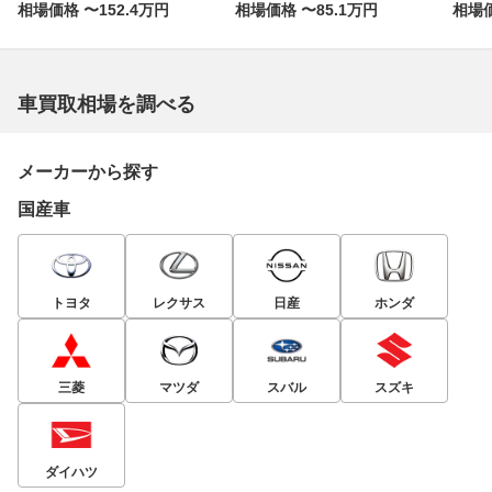
相場価格 〜152.4万円
相場価格 〜85.1万円
相場価
車買取相場を調べる
メーカーから探す
国産車
トヨタ
レクサス
日産
ホンダ
三菱
マツダ
スバル
スズキ
ダイハツ