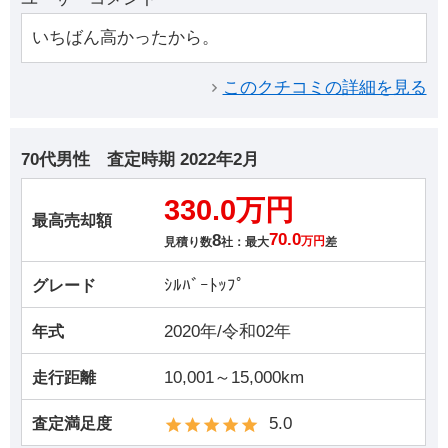
いちばん高かったから。
このクチコミの詳細を見る
70代男性
査定時期
2022年2月
330.0万円
最高売却額
8
70.0
見積り数
社：最大
万円
差
ｼﾙﾊﾞｰﾄｯﾌﾟ
グレード
2020年/令和02年
年式
10,001～15,000km
走行距離
5.0
査定満足度