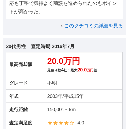
応も丁寧で気持よく商談を進められたのもポイン
トが高かった。
このクチコミの詳細を見る
20代男性
査定時期
2016年7月
20.0万円
最高売却額
4
20.0
見積り数
社：最大
万円
差
不明
グレード
2003年/平成15年
年式
150,001～km
走行距離
4.0
査定満足度