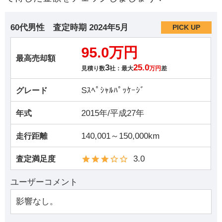
60代男性
査定時期
2024年5月
PICK UP
95.0万円
最高売却額
3
25.0
見積り数
社：最大
万円
差
Sｽﾍﾟｼｬﾙﾊﾟｯｹｰｼﾞ
グレード
2015年/平成27年
年式
140,001～150,000km
走行距離
3.0
査定満足度
ユーザーコメント
影響なし。