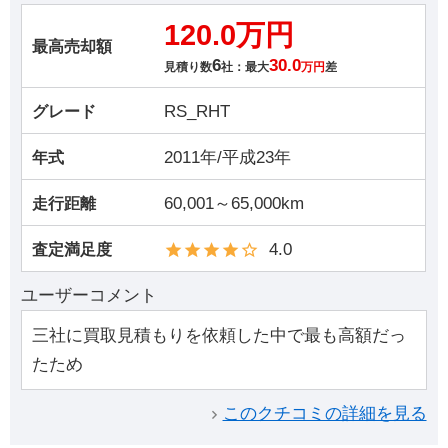
120.0万円
最高売却額
6
30.0
見積り数
社：最大
万円
差
RS_RHT
グレード
2011年/平成23年
年式
60,001～65,000km
走行距離
4.0
査定満足度
ユーザーコメント
三社に買取見積もりを依頼した中で最も高額だっ
たため
このクチコミの詳細を見る