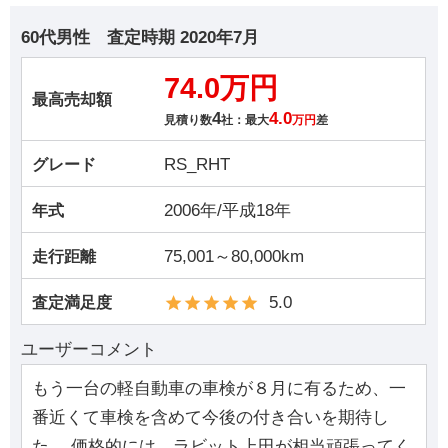
60代男性
査定時期
2020年7月
74.0万円
最高売却額
4
4.0
見積り数
社：最大
万円
差
RS_RHT
グレード
2006年/平成18年
年式
75,001～80,000km
走行距離
5.0
査定満足度
ユーザーコメント
もう一台の軽自動車の車検が８月に有るため、一
番近くて車検を含めて今後の付き合いを期待し
た。 価格的には、ラビット上田が相当頑張ってく