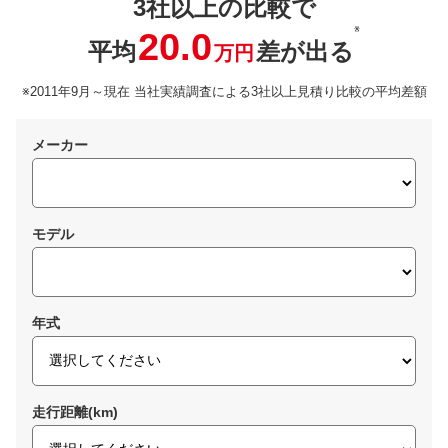
3社以上の比較で
※
20.0
平均
差が出る
万円
※2011年9月～現在 当社実績調査による3社以上見積り比較の平均差額
メーカー
モデル
年式
走行距離(km)