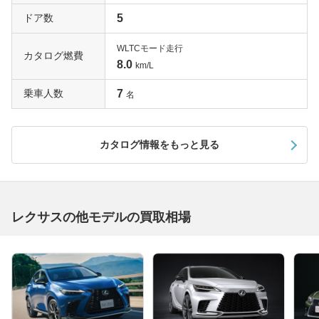
ドア数
5
WLTCモード走行
カタログ燃費
8.0
km/L
乗車人数
7
名
カタログ情報をもっと見る
レクサスの他モデルの買取相場