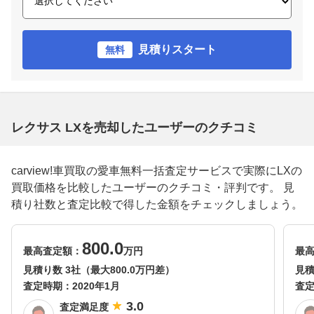
見積りスタート
無料
レクサス LXを売却したユーザーのクチコミ
carview!車買取の愛車無料一括査定サービスで実際にLXの
買取価格を比較したユーザーのクチコミ・評判です。 見
積り社数と査定比較で得した金額をチェックしましょう。
800.0
最高査定額：
万円
最
見積り数 3社（最大800.0万円差）
見積
査定時期：
2020年1月
査
3.0
査定満足度