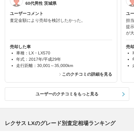
60代男性 茨城県
ユーザーコメント
ユ
査定金額により売却を検討したかった。
担
提
が
売却した車
売
車種：LX・LX570
年式：2017年/平成29年
走行距離：30,001～35,000km
このクチコミの詳細を見る
ユーザーのクチコミをもっと見る
レクサス LXのグレード別査定相場ランキング