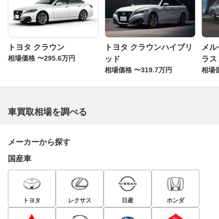
トヨタ クラウン
トヨタ クラウンハイブリ
メル
相場価格 〜295.6万円
ッド
ラス
相場価格 〜319.7万円
相場価
車買取相場を調べる
メーカーから探す
国産車
トヨタ
レクサス
日産
ホンダ