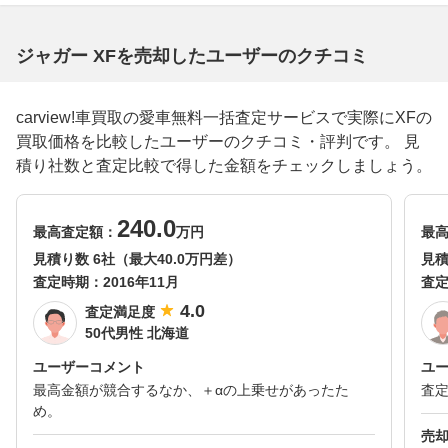
ジャガー XFを売却したユーザーのクチコミ
carview!車買取の愛車無料一括査定サービスで実際にXFの
買取価格を比較したユーザーのクチコミ・評判です。 見
積り社数と査定比較で得した金額をチェックしましょう。
240.0
最高査定額：
万円
最
見積り数 6社（最大40.0万円差）
見積
査定時期：
2016年11月
査
4.0
査定満足度
50代男性 北海道
ユーザーコメント
ユ
最高金額が競合するなか、＋αの上乗せがあったた
査
め。
売