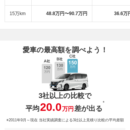
15万km
48.8万円〜90.7万円
36.6万
愛車の最高額を調べよう！
3社以上の比較で
※
20.0
平均
差が出る
万円
※2011年9月～現在 当社実績調査による3社以上見積り比較の平均差額