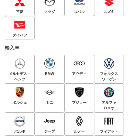
三菱
マツダ
スバル
スズキ
ダイハツ
輸入車
メルセデス・
BMW
アウディ
フォルクス
ベンツ
ワーゲン
ポルシェ
ミニ
プジョー
アルファ
ロメオ
ボルボ
ジープ
ルノー
フィアット