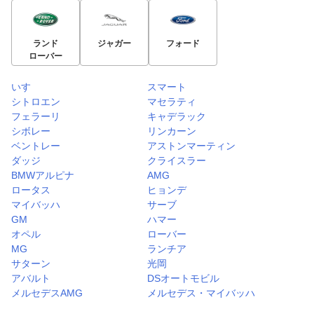
ランド
ジャガー
フォード
ローバー
いすゞ
スマート
シトロエン
マセラティ
フェラーリ
キャデラック
シボレー
リンカーン
ベントレー
アストンマーティン
ダッジ
クライスラー
BMWアルピナ
AMG
ロータス
ヒョンデ
マイバッハ
サーブ
GM
ハマー
オペル
ローバー
MG
ランチア
サターン
光岡
アバルト
DSオートモビル
メルセデスAMG
メルセデス・マイバッハ