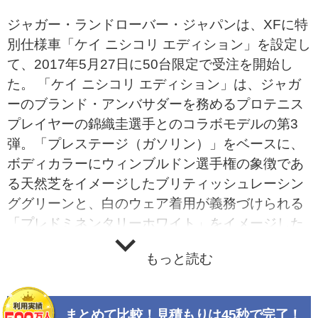
ジャガー・ランドローバー・ジャパンは、XFに特
別仕様車「ケイ ニシコリ エディション」を設定し
て、2017年5月27日に50台限定で受注を開始し
た。 「ケイ ニシコリ エディション」は、ジャガ
ーのブランド・アンバサダーを務めるプロテニス
プレイヤーの錦織圭選手とのコラボモデルの第3
弾。「プレステージ（ガソリン）」をベースに、
ボディカラーにウィンブルドン選手権の象徴であ
る天然芝をイメージしたブリティッシュレーシン
ググリーンと、白のウェア着用が義務づけられる
「プレドミネンタリーホワイト」をイメージした
グレイシャーホワイトの2種類を採用。またフロ
もっと読む
ントグリルやサイドパワーベント等のエクステリ
ア各部のディテールを精悍なブラックで統一し
た。 装備面では18インチ Helix 10スポーク・グロ
まとめて比較！見積もりは45秒で完了！