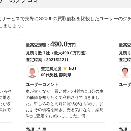
ーザーのクチコミ
括査定サービスで実際にS2000の買取価格を比較したユーザーの
しましょう。
490.0
最高査定額：
万円
最高査
見積り数 7社（最大490.0万円差）
見積り
査定時期：
2021年12月
査定時
5.0
査定満足度
60代男性 静岡県
ユーザーコメント
ユーザ
いろや
車が古くなり、買い替えの検討に自分の車
に驚き
の価値を知りたくて利用させて頂きまし
たがき
た。申し込みと同時に電話がなり続け、お
流れで
およその価格を聞き、売る気になり、結局
6社に査定をお願いしました。何...
売却した車
売却し