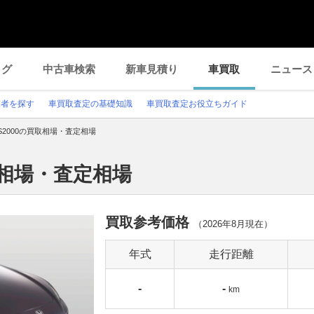
ログ
中古車検索
新車見積り
車買取
ニュース
業者を探す
車買取査定の基礎知識
車買取査定お役立ちガイド
S2000の買取相場・査定相場
取相場・査定相場
買取参考価格
（
2026年8月
現在）
年式
走行距離
-
-
km