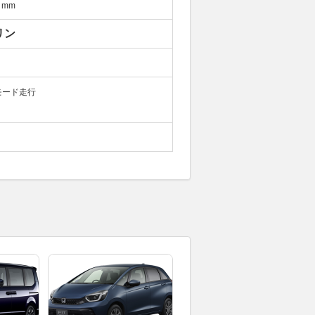
mm
リン
モード走行