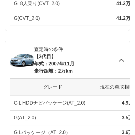
G_8人乗り(CVT_2.0)
41.2万
G(CVT_2.0)
41.2万
査定時の条件
【3代目】
年式：2007年11月
走行距離：2万km
グレード
現在の買取相場
G L HDDナビパッケージ(AT_2.0)
4.9
G(AT_2.0)
3.5
G Lパッケージ（AT_2.0）
3.6