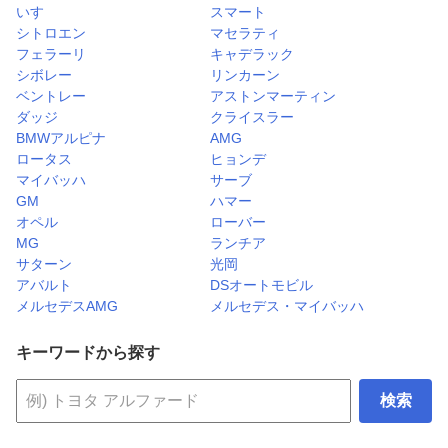
いすゞ
スマート
シトロエン
マセラティ
フェラーリ
キャデラック
シボレー
リンカーン
ベントレー
アストンマーティン
ダッジ
クライスラー
BMWアルピナ
AMG
ロータス
ヒョンデ
マイバッハ
サーブ
GM
ハマー
オペル
ローバー
MG
ランチア
サターン
光岡
アバルト
DSオートモビル
メルセデスAMG
メルセデス・マイバッハ
キーワードから探す
検索