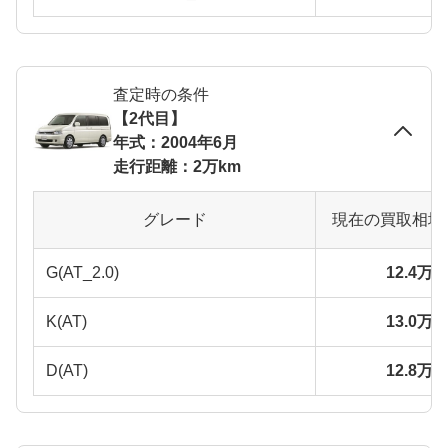
査定時の条件
【2代目】
年式：2004年6月
走行距離：2万km
グレード
現在の買取相場
G(AT_2.0)
12.4万
K(AT)
13.0万
D(AT)
12.8万