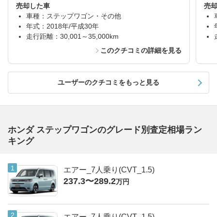
売却した車
売
車種：ステップワゴン・その他
年式：2018年/平成30年
走行距離：30,001～35,000km
このクチコミの詳細を見る
ユーザーのクチコミをもっと見る
ホンダ ステップワゴンのグレード別査定相場ラン
キング
エアー_7人乗り(CVT_1.5)
237.3〜289.2
万円
エアー_7人乗り(CVT_1.5)