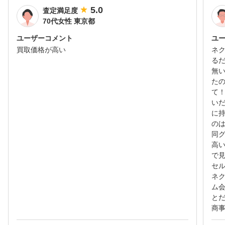
5.0
査定満足度
70代女性 東京都
ユーザーコメント
ユ
買取価格が高い
ネ
る
無
た
て
い
に
の
同グ
高
で
セ
ネ
ム
と
商