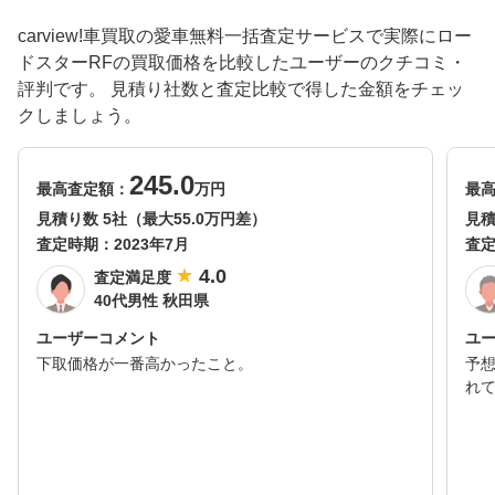
carview!車買取の愛車無料一括査定サービスで実際にロー
ドスターRFの買取価格を比較したユーザーのクチコミ・
評判です。 見積り社数と査定比較で得した金額をチェッ
クしましょう。
245.0
最高査定額：
万円
最
見積り数 5社（最大55.0万円差）
見積
査定時期：
2023年7月
査
4.0
査定満足度
40代男性 秋田県
ユーザーコメント
ユ
下取価格が一番高かったこと。
予
れ