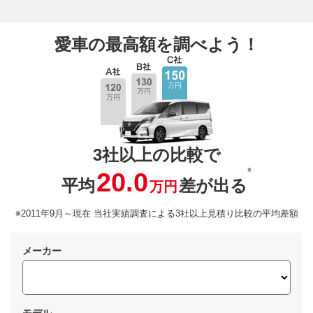
愛車の最高額を調べよう！
3社以上の比較で
※
20.0
平均
差が出る
万円
※2011年9月～現在 当社実績調査による3社以上見積り比較の平均差額
メーカー